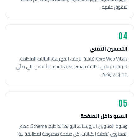
للتفوّق عليهم.
04
التحسين التقني
Core Web Vitals، قابلية الزحف، الفهرسة، البيانات المنظمة،
تجربة الموبايل، نظافة sitemap و robots. الأساس اللي يخلّي
محتواك يتصدّر.
05
السيو داخل الصفحة
وسوم العناوين، الترويسات، الروابط الداخلية، Schema، عمق
المحتوى، تغطية الكيانات. كل صفحة مضبوطة لمطابقة نية