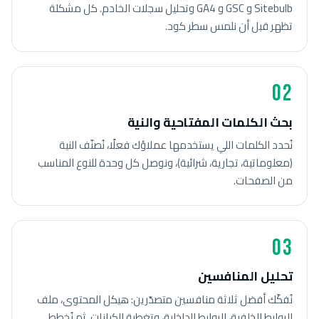
Sitebulb و GSC و GA4 وتحليل سجلات الخادم. كل مشكلة
تظهر قبل أن نلمس سطر كود.
02
بحث الكلمات المفتاحية والنية
نُحدد الكلمات اللي يستخدمها عملاؤك فعلًا، نُصنّف النية
(معلوماتية، تجارية، شرائية)، ونوصل كل وحدة للنوع المناسب
من الصفحات.
03
تحليل المنافسين
نُفكّك أفضل ثلاثة منافسين متصدّرين: هيكل المحتوى، ملف
الروابط الخلفية، الروابط الداخلية، وتغطية الكيانات. ثم نُخطط