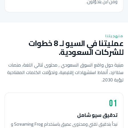
ومن أين يتحوّلون.
منهجيتنا
عمليتنا في السيو لـ 8 خطوات
للشركات السعودية.
مبنية حول واقع السوق السعودي , محتوى ثنائي اللغة، منصات
سلة/زد، أنماط استشهادات إقليمية، وتحوّلات الكلمات المفتاحية
لرؤية 2030.
01
تدقيق سيو شامل
نبدأ بتدقيق تقني ومحتوى عميق باستخدام Screaming Frog و