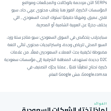
SERPs الآن مزدحمة بالوكالات والمجمّعات ومواقع
المؤسسات الكبيرة. الفوز هنا يتطلب محتوى عربي حاد، سيو
تقني عميق، وفهمًا حقيقيًا لسلوك البحث السعودي , اللي
يختلف جذريًا عن العربية الشامية أو المصرية.
سبايدرلاب يتخصّص في السوق السعودي: سيو متاجر سلة وزد،
السيو المحلي للرياض وجدة، واستراتيجيات محتوى ثنائي اللغة
مضبوطة لكيفية بحث العملاء السعوديين فعلًا. من علامات
D2C جديدة تستهدف المنطقة الشرقية إلى مؤسسات سعودية
كبيرة تحتاج تنظيفًا تقنيًا , عملنا يحرّك التصنيف في
Google.com.sa، مش Google العام.
الفوائد
لماذا تختار الشركات السعودية