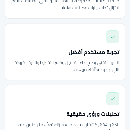
خلافًا للإعلانات المدفوعة، استثمار السيو يبقى. الصفحات اليوم
لا تزال تجلب زيارات بعد ثلاث سنوات.
تجربة مستخدم أفضل
السيو التقني يصلح بطء التحميل وكسر التخطيط والبنية المُربكة
اللي بهدوء تكلّفك مبيعات.
تحليلات ورؤى حقيقية
GSC و GA4 يكشفان من هم عملاؤك فعلًا، ما يبحثون عنه،