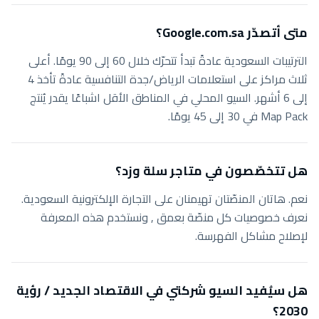
متى أتصدّر Google.com.sa؟
الترتيبات السعودية عادةً تبدأ تتحرّك خلال 60 إلى 90 يومًا. أعلى
ثلاث مراكز على استعلامات الرياض/جدة التنافسية عادةً تأخذ 4
إلى 6 أشهر. السيو المحلي في المناطق الأقل اشباعًا يقدر يُنتج
Map Pack في 30 إلى 45 يومًا.
هل تتخصّصون في متاجر سلة وزد؟
نعم. هاتان المنصّتان تهيمنان على التجارة الإلكترونية السعودية.
نعرف خصوصيات كل منصّة بعمق , ونستخدم هذه المعرفة
لإصلاح مشاكل الفهرسة.
هل سيُفيد السيو شركتي في الاقتصاد الجديد / رؤية
2030؟