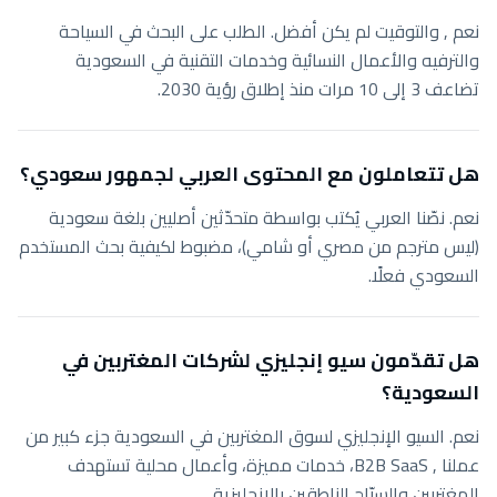
نعم , والتوقيت لم يكن أفضل. الطلب على البحث في السياحة
والترفيه والأعمال النسائية وخدمات التقنية في السعودية
تضاعف 3 إلى 10 مرات منذ إطلاق رؤية 2030.
هل تتعاملون مع المحتوى العربي لجمهور سعودي؟
نعم. نصّنا العربي يُكتب بواسطة متحدّثين أصليين بلغة سعودية
(ليس مترجم من مصري أو شامي)، مضبوط لكيفية بحث المستخدم
السعودي فعلًا.
هل تقدّمون سيو إنجليزي لشركات المغتربين في
السعودية؟
نعم. السيو الإنجليزي لسوق المغتربين في السعودية جزء كبير من
عملنا , B2B SaaS، خدمات مميزة، وأعمال محلية تستهدف
المغتربين والسيّاح الناطقين بالإنجليزية.