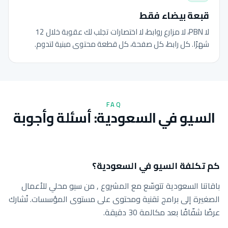
قبعة بيضاء فقط
لا PBN، لا مزارع روابط، لا اختصارات تجلب لك عقوبة خلال 12
شهرًا. كل رابط، كل صفحة، كل قطعة محتوى مبنية لتدوم.
FAQ
السيو في السعودية: أسئلة وأجوبة
كم تكلفة السيو في السعودية؟
باقاتنا السعودية تتوسّع مع المشروع , من سيو محلي للأعمال
الصغيرة إلى برامج تقنية ومحتوى على مستوى المؤسسات. نُشارك
عرضًا شفّافًا بعد مكالمة 30 دقيقة.