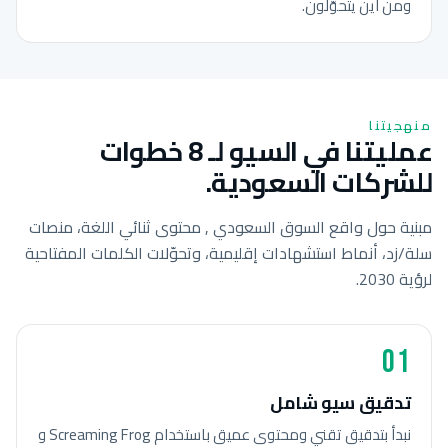
ومن أين يتحوّلون.
منهجيتنا
عمليتنا في السيو لـ 8 خطوات
للشركات السعودية.
مبنية حول واقع السوق السعودي , محتوى ثنائي اللغة، منصات
سلة/زد، أنماط استشهادات إقليمية، وتحوّلات الكلمات المفتاحية
لرؤية 2030.
01
تدقيق سيو شامل
نبدأ بتدقيق تقني ومحتوى عميق باستخدام Screaming Frog و