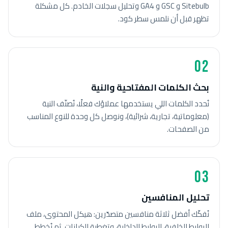
Sitebulb و GSC و GA4 وتحليل سجلات الخادم. كل مشكلة
تظهر قبل أن نلمس سطر كود.
02
بحث الكلمات المفتاحية والنية
نُحدد الكلمات اللي يستخدمها عملاؤك فعلًا، نُصنّف النية
(معلوماتية، تجارية، شرائية)، ونوصل كل وحدة للنوع المناسب
من الصفحات.
03
تحليل المنافسين
نُفكّك أفضل ثلاثة منافسين متصدّرين: هيكل المحتوى، ملف
الروابط الخلفية، الروابط الداخلية، وتغطية الكيانات. ثم نُخطط