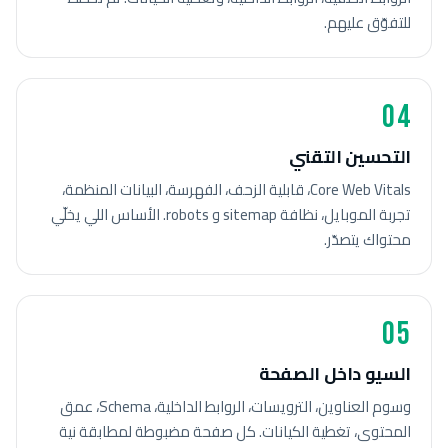
للتفوّق عليهم.
04
التحسين التقني
Core Web Vitals، قابلية الزحف، الفهرسة، البيانات المنظمة،
تجربة الموبايل، نظافة sitemap و robots. الأساس اللي يخلّي
محتواك يتصدّر.
05
السيو داخل الصفحة
وسوم العناوين، الترويسات، الروابط الداخلية، Schema، عمق
المحتوى، تغطية الكيانات. كل صفحة مضبوطة لمطابقة نية