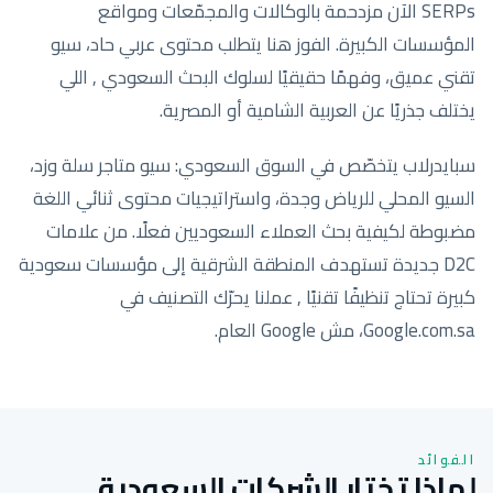
SERPs الآن مزدحمة بالوكالات والمجمّعات ومواقع
المؤسسات الكبيرة. الفوز هنا يتطلب محتوى عربي حاد، سيو
تقني عميق، وفهمًا حقيقيًا لسلوك البحث السعودي , اللي
يختلف جذريًا عن العربية الشامية أو المصرية.
سبايدرلاب يتخصّص في السوق السعودي: سيو متاجر سلة وزد،
السيو المحلي للرياض وجدة، واستراتيجيات محتوى ثنائي اللغة
مضبوطة لكيفية بحث العملاء السعوديين فعلًا. من علامات
D2C جديدة تستهدف المنطقة الشرقية إلى مؤسسات سعودية
كبيرة تحتاج تنظيفًا تقنيًا , عملنا يحرّك التصنيف في
Google.com.sa، مش Google العام.
الفوائد
لماذا تختار الشركات السعودية