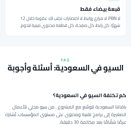
قبعة بيضاء فقط
لا PBN، لا مزارع روابط، لا اختصارات تجلب لك عقوبة خلال 12
شهرًا. كل رابط، كل صفحة، كل قطعة محتوى مبنية لتدوم.
FAQ
السيو في السعودية: أسئلة وأجوبة
كم تكلفة السيو في السعودية؟
باقاتنا السعودية تتوسّع مع المشروع , من سيو محلي للأعمال
الصغيرة إلى برامج تقنية ومحتوى على مستوى المؤسسات. نُشارك
عرضًا شفّافًا بعد مكالمة 30 دقيقة.