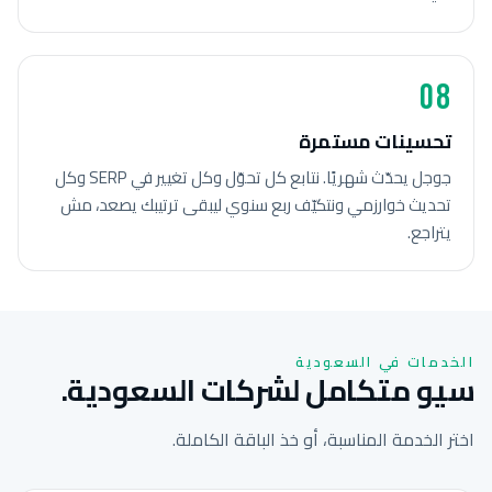
08
تحسينات مستمرة
جوجل يحدّث شهريًا. نتابع كل تحوّل وكل تغيير في SERP وكل
تحديث خوارزمي ونتكيّف ربع سنوي ليبقى ترتيبك يصعد، مش
يتراجع.
الخدمات في السعودية
سيو متكامل لشركات السعودية.
اختر الخدمة المناسبة، أو خذ الباقة الكاملة.