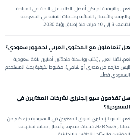
نعم , والتوقيت لم يكن أفضل. الطلب على البحث في السياحة
والترفيه والأعمال النسائية وخدمات التقنية في السعودية
تضاعف 3 إلى 10 مرات منذ إطلاق رؤية 2030.
هل تتعاملون مع المحتوى العربي لجمهور سعودي؟
نعم. نصّنا العربي يُكتب بواسطة متحدّثين أصليين بلغة سعودية
(ليس مترجم من مصري أو شامي)، مضبوط لكيفية بحث المستخدم
السعودي فعلًا.
هل تقدّمون سيو إنجليزي لشركات المغتربين في
السعودية؟
نعم. السيو الإنجليزي لسوق المغتربين في السعودية جزء كبير من
عملنا , B2B SaaS، خدمات مميزة، وأعمال محلية تستهدف
المغتربين والسيّاح الناطقين بالإنجليزية.