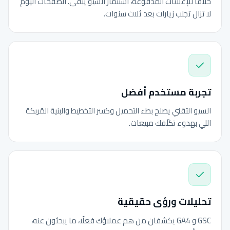
خلافًا للإعلانات المدفوعة، استثمار السيو يبقى. الصفحات اليوم
لا تزال تجلب زيارات بعد ثلاث سنوات.
تجربة مستخدم أفضل
السيو التقني يصلح بطء التحميل وكسر التخطيط والبنية المُربكة
اللي بهدوء تكلّفك مبيعات.
تحليلات ورؤى حقيقية
GSC و GA4 يكشفان من هم عملاؤك فعلًا، ما يبحثون عنه،