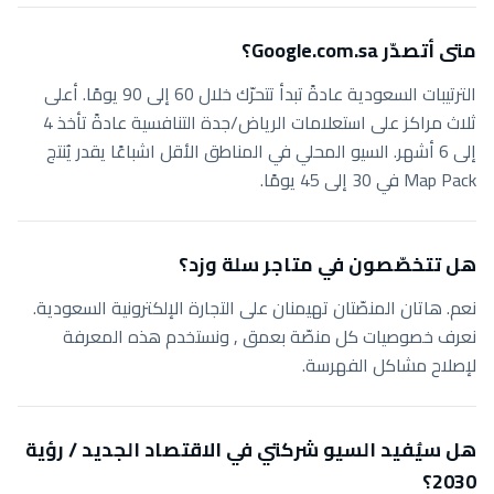
متى أتصدّر Google.com.sa؟
الترتيبات السعودية عادةً تبدأ تتحرّك خلال 60 إلى 90 يومًا. أعلى
ثلاث مراكز على استعلامات الرياض/جدة التنافسية عادةً تأخذ 4
إلى 6 أشهر. السيو المحلي في المناطق الأقل اشباعًا يقدر يُنتج
Map Pack في 30 إلى 45 يومًا.
هل تتخصّصون في متاجر سلة وزد؟
نعم. هاتان المنصّتان تهيمنان على التجارة الإلكترونية السعودية.
نعرف خصوصيات كل منصّة بعمق , ونستخدم هذه المعرفة
لإصلاح مشاكل الفهرسة.
هل سيُفيد السيو شركتي في الاقتصاد الجديد / رؤية
2030؟