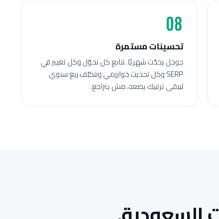
08
تحسينات مستمرة
جوجل يحدّث شهريًا. نتابع كل تحوّل وكل تغيير في
SERP وكل تحديث خوارزمي ونتكيّف ربع سنوي
ليبقى ترتيبك يصعد، مش يتراجع.
 السعودية.