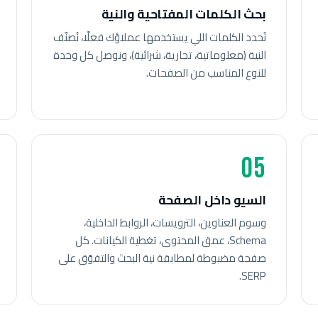
بحث الكلمات المفتاحية والنية
نُحدد الكلمات اللي يستخدمها عملاؤك فعلًا، نُصنّف
النية (معلوماتية، تجارية، شرائية)، ونوصل كل وحدة
للنوع المناسب من الصفحات.
05
السيو داخل الصفحة
وسوم العناوين، الترويسات، الروابط الداخلية،
Schema، عمق المحتوى، تغطية الكيانات. كل
صفحة مضبوطة لمطابقة نية البحث والتفوّق على
SERP.