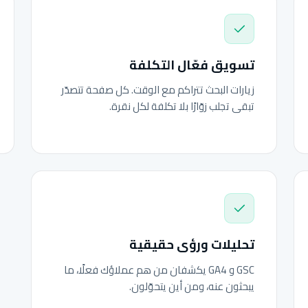
تسويق فعّال التكلفة
زيارات البحث تتراكم مع الوقت. كل صفحة تتصدّر
تبقى تجلب زوّارًا بلا تكلفة لكل نقرة.
تحليلات ورؤى حقيقية
GSC و GA4 يكشفان من هم عملاؤك فعلًا، ما
يبحثون عنه، ومن أين يتحوّلون.