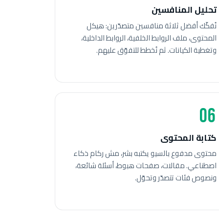
تحليل المنافسين
نُفكّك أفضل ثلاثة منافسين متصدّرين: هيكل
المحتوى، ملف الروابط الخلفية، الروابط الداخلية،
وتغطية الكيانات. ثم نُخطط للتفوّق عليهم.
06
كتابة المحتوى
محتوى مدفوع بالسيو يكتبه بشر، مش ركام ذكاء
اصطناعي. مقالات، صفحات هبوط، أسئلة شائعة،
ونصوص فئات تتصدّر وتحوّل.