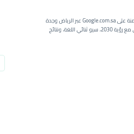
سبايدرلاب يساعد الشركات السعودية على الهيمنة على Google.com.sa عبر الرياض وجدة
والدمام والمنطقة الشرقية. نمو رقمي يتماشى مع رؤية 2030، سيو ثنائي اللغة، ونتائج