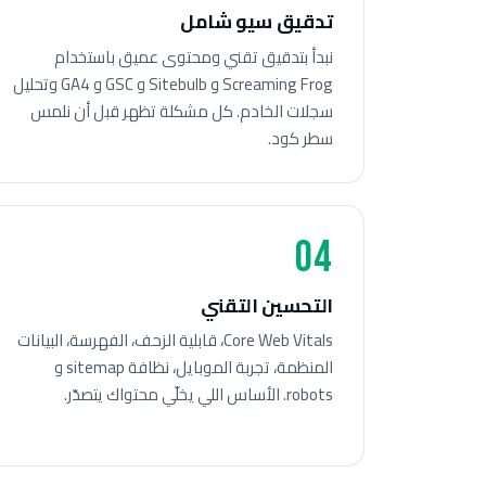
تدقيق سيو شامل
نبدأ بتدقيق تقني ومحتوى عميق باستخدام
Screaming Frog و Sitebulb و GSC و GA4 وتحليل
سجلات الخادم. كل مشكلة تظهر قبل أن نلمس
سطر كود.
04
التحسين التقني
Core Web Vitals، قابلية الزحف، الفهرسة، البيانات
المنظمة، تجربة الموبايل، نظافة sitemap و
robots. الأساس اللي يخلّي محتواك يتصدّر.