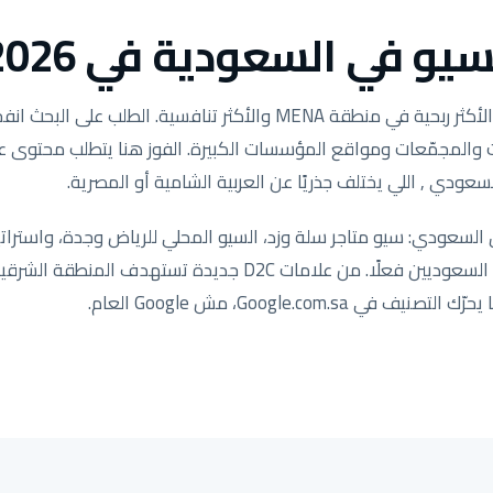
يو في السعودية في 2026.
وكالات والمجمّعات ومواقع المؤسسات الكبيرة. الفوز هنا يتطلب محتوى
سعودي , اللي يختلف جذريًا عن العربية الشامية أو المصرية.
لسعودي: سيو متاجر سلة وزد، السيو المحلي للرياض وجدة، واستراتي
مضبوطة لكيفية بحث العملاء السعوديين فعلًا. من علامات D2C جد
ي Google.com.sa، مش Google العام.