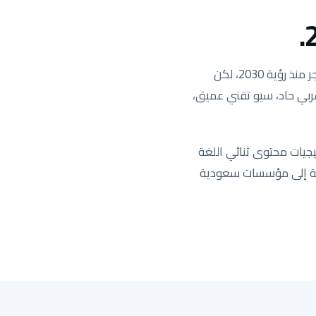
السوق السعودي هو السوق الأكثر ربحية في منطقة MENA والأكثر تنافسية. الطلب على البحث انفجر منذ رؤية 2030، لكن
 عربي حاد، سيو تقني عميق،
جيات محتوى ثنائي اللغة
يدة تستهدف المنطقة الشرقية إلى مؤسسات سعودية