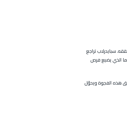
قه. سبايدرلاب تراجع
وما الذي يضيع فرص
ق هذه الفجوة ويحوّل