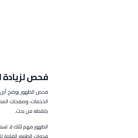
فحص لزيادة ا
فحص الظهور يوضح أين ي
الخدمات، وصفحات المدن،
يلتقطه من بحث.
الظهور مهم لأنك لا تست
فجوات الظهور القابلة للت