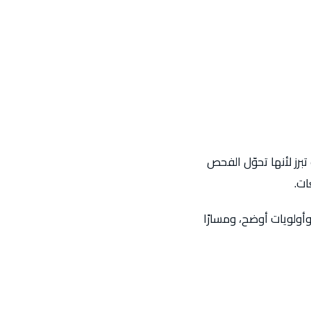
رز لأنها تحوّل الفحص
ات.
وأولويات أوضح، ومسارًا