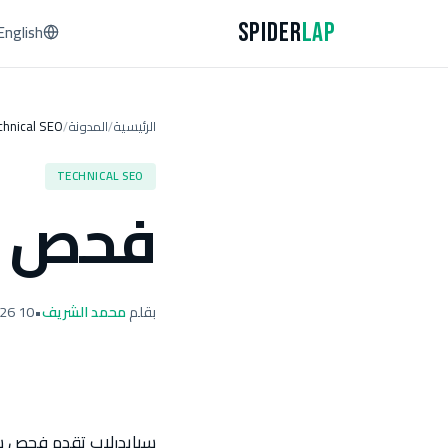
Spider
Lap
English
الرئيسية
المدونة
chnical SEO
/
/
TECHNICAL SEO
فحص سي
بقلم
محمد الشريف
•
10 April 2026
سبايدرلاب تقدم فحص سيو 