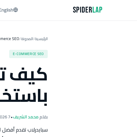
Spider
Lap
English
الرئيسية
المدونة
merce SEO
/
/
E-COMMERCE SEO
كيف تز
باستخد
بقلم
محمد الشريف
•
7 April 2026
سبايدرلاب تقدم أفضل است