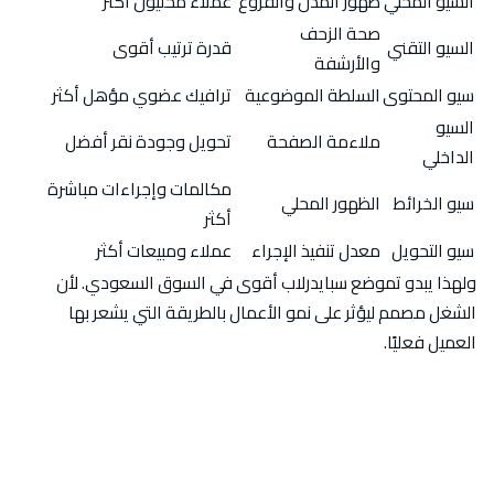
السيو المحلي
ظهور المدن والفروع
عملاء محليون أكثر
صحة الزحف
السيو التقني
قدرة ترتيب أقوى
والأرشفة
سيو المحتوى
السلطة الموضوعية
ترافيك عضوي مؤهل أكثر
السيو
ملاءمة الصفحة
تحويل وجودة نقر أفضل
الداخلي
مكالمات وإجراءات مباشرة
سيو الخرائط
الظهور المحلي
أكثر
سيو التحويل
معدل تنفيذ الإجراء
عملاء ومبيعات أكثر
ولهذا يبدو تموضع سبايدرلاب أقوى في السوق السعودي. لأن
الشغل مصمم ليؤثر على نمو الأعمال بالطريقة التي يشعر بها
العميل فعليًا.