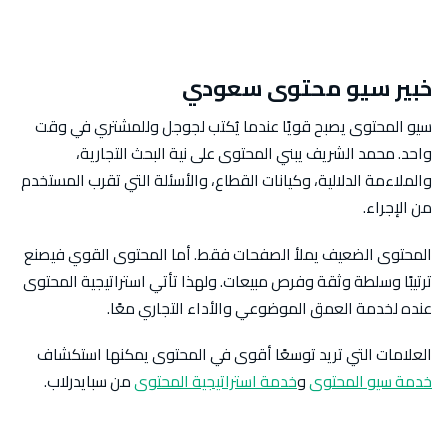
خبير سيو محتوى سعودي
سيو المحتوى يصبح قويًا عندما يُكتب لجوجل وللمشتري في وقت
واحد. محمد الشريف يبني المحتوى على نية البحث التجارية،
والملاءمة الدلالية، وكيانات القطاع، والأسئلة التي تقرب المستخدم
من الإجراء.
المحتوى الضعيف يملأ الصفحات فقط. أما المحتوى القوي فيصنع
ترتيبًا وسلطة وثقة وفرص مبيعات. ولهذا تأتي استراتيجية المحتوى
عنده لخدمة العمق الموضوعي والأداء التجاري معًا.
العلامات التي تريد توسعًا أقوى في المحتوى يمكنها استكشاف
خدمة سيو المحتوى
و
خدمة استراتيجية المحتوى
من سبايدرلاب.