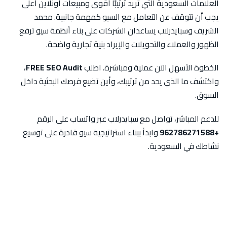
العلامات السعودية التي تريد ترتيبًا أقوى ومبيعات أونلاين أعلى
يجب أن تتوقف عن التعامل مع السيو كمهمة جانبية. محمد
الشريف وسبايدرلاب يساعدان الشركات على بناء أنظمة سيو ترفع
الظهور والعملاء والتحويلات والإيراد بنية تجارية واضحة.
الخطوة الأسهل الآن عملية ومباشرة. اطلب
FREE SEO Audit
،
واكتشف ما الذي يحد من ترتيبك، وأين تضيع فرصك البحثية داخل
السوق.
للدعم المباشر، تواصل مع سبايدرلاب عبر واتساب على الرقم
+962786271588
وابدأ ببناء استراتيجية سيو قادرة على توسيع
نشاطك في السعودية.