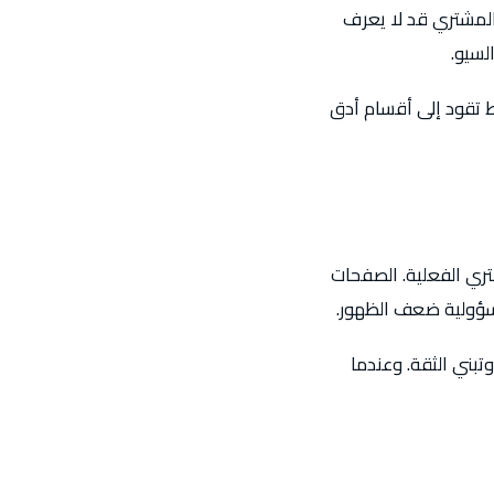
المشتري قد لا يعرف
لسيو.
بط تقود إلى أقسام أدق
ري الفعلية. الصفحات
سؤولية ضعف الظهور.
بني الثقة. وعندما