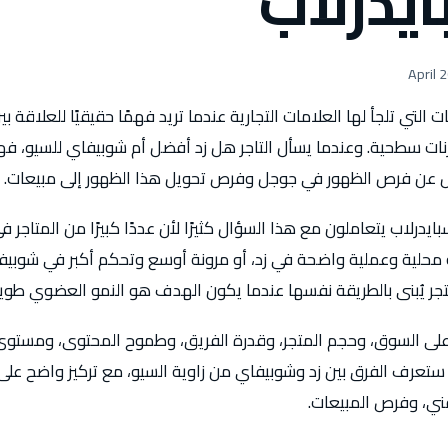
يدرلاب
 التي تلجأ لها العلامات التجارية عندما تريد فهمًا حقيقيًا للعلاقة ب
رنات سطحية. وعندما يسأل التاجر هل زد أفضل أم شوبيفاي للسيو، فه
 عن فرص الظهور في جوجل وفرص تحويل هذا الظهور إلى مبيعات.
رلاب يتعاملون مع هذا السؤال كثيرًا لأن عددًا كبيرًا من المتاجر ف
 محلية وعملية واضحة في زد، أو مرونة أوسع وتحكم أكبر في شوب
جر يُبنى بالطريقة نفسها عندما يكون الهدف هو النمو العضوي طوي
 على السوق، وحجم المتجر، وقدرة الفريق، وطموح المحتوى، ومستوى
ستعرف الفرق بين زد وشوبيفاي من زاوية السيو، مع تركيز واضح على ا
ني، وفرص المبيعات.