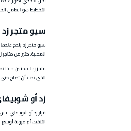
لكن التحدي يظهر عندما 
التخطيط هو العامل الحاس
سيو متجر زد
سيو متجر زد ينجح عندما
المحلية. كثير من متاجر
متجر زد المحسن جيدًا ي
الذي يجب أن يُصلح حتى ت
زد أو شوبيفا
قرار زد أو شوبيفاي ليس
التنفيذ، أم مرونة أوسع