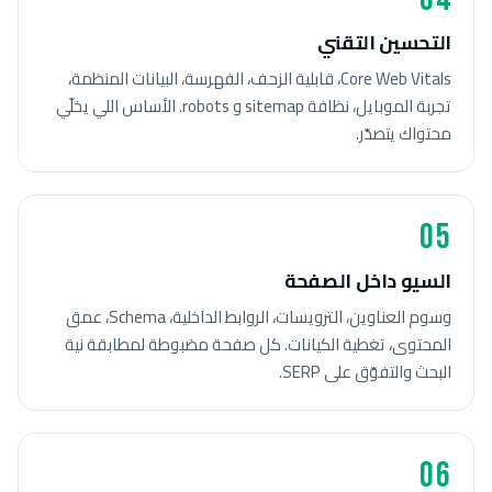
التحسين التقني
Core Web Vitals، قابلية الزحف، الفهرسة، البيانات المنظمة،
تجربة الموبايل، نظافة sitemap و robots. الأساس اللي يخلّي
محتواك يتصدّر.
05
السيو داخل الصفحة
وسوم العناوين، الترويسات، الروابط الداخلية، Schema، عمق
المحتوى، تغطية الكيانات. كل صفحة مضبوطة لمطابقة نية
البحث والتفوّق على SERP.
06