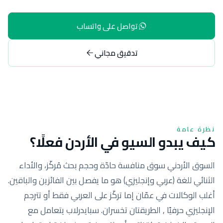
تواصل على واتساب
تدقيق مجاني
نظرة عامة
كيف يبدو السيو في الأردن فعلًا؟
السوق الأردني سوق منافسة حادّة وحجم بحث مُركّز، والأداء
الثنائي للغة (عربي وإنجليزي) هو ما يفصل بين الفائزين والباقين.
أغلب الوكالات في عمّان إما تركّز على العربي فقط أو تترجم
الإنجليزي حرفيًا , الطريقتان تخسران. سبايدرلاب يتعامل مع