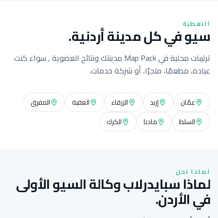
التغطية
سيو في كل مدينة أردنية.
ترتيبات محلية في Map Pack مدينتك ونتائج العضوية , سواء كنت
عيادة، مطعمًا، متجرًا، أو شركة خدمات.
عمّان
إربد
الزرقاء
العقبة
المفرق
السلط
مادبا
الكرك
لماذا نحن
لماذا سبايدرلاب وكالة السيو الأولى
في الأردن.