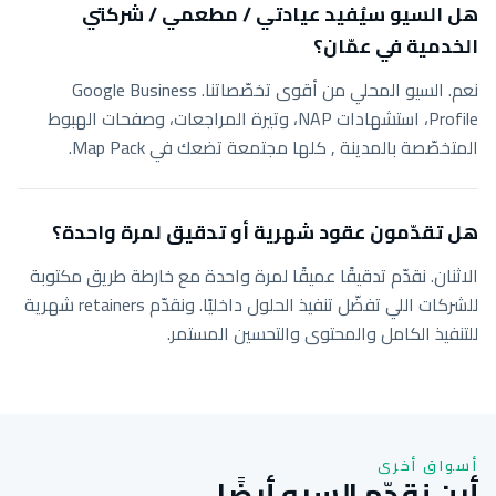
هل السيو سيُفيد عيادتي / مطعمي / شركتي
الخدمية في عمّان؟
نعم. السيو المحلي من أقوى تخصّصاتنا. Google Business
Profile، استشهادات NAP، وتيرة المراجعات، وصفحات الهبوط
المتخصّصة بالمدينة , كلها مجتمعة تضعك في Map Pack.
هل تقدّمون عقود شهرية أو تدقيق لمرة واحدة؟
الاثنان. نقدّم تدقيقًا عميقًا لمرة واحدة مع خارطة طريق مكتوبة
للشركات اللي تفضّل تنفيذ الحلول داخليًا. ونقدّم retainers شهرية
للتنفيذ الكامل والمحتوى والتحسين المستمر.
أسواق أخرى
أين نقدّم السيو أيضًا