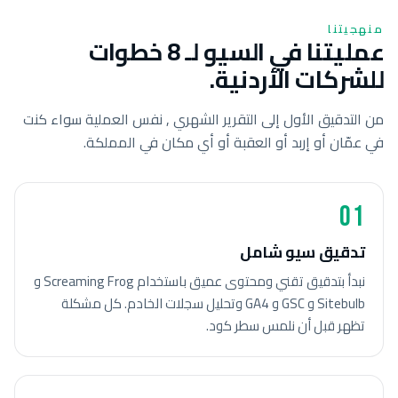
منهجيتنا
عمليتنا في السيو لـ 8 خطوات
للشركات الأردنية.
من التدقيق الأول إلى التقرير الشهري , نفس العملية سواء كنت
في عمّان أو إربد أو العقبة أو أي مكان في المملكة.
01
تدقيق سيو شامل
نبدأ بتدقيق تقني ومحتوى عميق باستخدام Screaming Frog و
Sitebulb و GSC و GA4 وتحليل سجلات الخادم. كل مشكلة
تظهر قبل أن نلمس سطر كود.