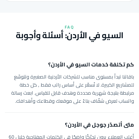
FAQ
السيو في الأردن: أسئلة وأجوبة
كم تكلفة خدمات السيو في الأردن؟
باقاتنا تبدأ بمستوى مناسب للشركات الأردنية الصغيرة وتتوسّع
للمشاريع الكبيرة. لا نُسعّر على أساس راتب فقط , كل خطة
مرتبطة بنتيجة شهرية محددة وهدف قابل للقياس. ابعث رسالة
واتساب لعرض شفّاف بناءً على موقعك وقطاعك وأهدافك.
متى أتصدّر جوجل في الأردن؟
أغلب العملاء يرون تحرّكًا واضحًا في الكلمات المفتاحية خلال 60