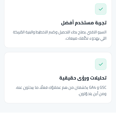
تجربة مستخدم أفضل
السيو التقني يصلح بطء التحميل وكسر التخطيط والبنية المُربكة
اللي بهدوء تكلّفك مبيعات.
تحليلات ورؤى حقيقية
GSC و GA4 يكشفان من هم عملاؤك فعلًا، ما يبحثون عنه،
ومن أين يتحوّلون.