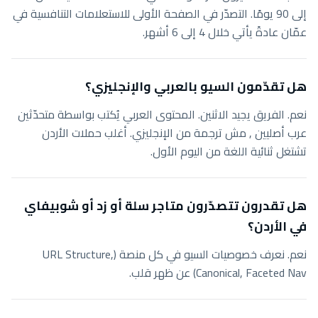
إلى 90 يومًا. التصدّر في الصفحة الأولى للاستعلامات التنافسية في
عمّان عادةً يأتي خلال 4 إلى 6 أشهر.
هل تقدّمون السيو بالعربي والإنجليزي؟
نعم. الفريق يجيد الاثنين. المحتوى العربي يُكتب بواسطة متحدّثين
عرب أصليين , مش ترجمة من الإنجليزي. أغلب حملات الأردن
تشتغل ثنائية اللغة من اليوم الأول.
هل تقدرون تتصدّرون متاجر سلة أو زد أو شوبيفاي
في الأردن؟
نعم. نعرف خصوصيات السيو في كل منصة (URL Structure,
Canonical, Faceted Nav) عن ظهر قلب.