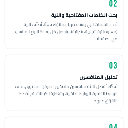
02
بحث الكلمات المفتاحية والنية
نُحدد الكلمات اللي يستخدمها عملاؤك فعلًا، نُصنّف النية
(معلوماتية، تجارية، شرائية)، ونوصل كل وحدة للنوع المناسب
من الصفحات.
03
تحليل المنافسين
نُفكّك أفضل ثلاثة منافسين متصدّرين: هيكل المحتوى، ملف
الروابط الخلفية، الروابط الداخلية، وتغطية الكيانات. ثم نُخطط
للتفوّق عليهم.
04