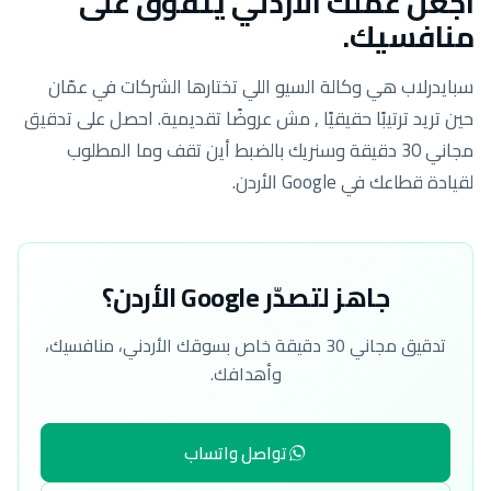
اجعل عملك الأردني يتفوّق على
منافسيك.
سبايدرلاب هي وكالة السيو اللي تختارها الشركات في عمّان
حين تريد ترتيبًا حقيقيًا , مش عروضًا تقديمية. احصل على تدقيق
مجاني 30 دقيقة وسنريك بالضبط أين تقف وما المطلوب
لقيادة قطاعك في Google الأردن.
جاهز لتصدّر Google الأردن؟
تدقيق مجاني 30 دقيقة خاص بسوقك الأردني، منافسيك،
وأهدافك.
تواصل واتساب