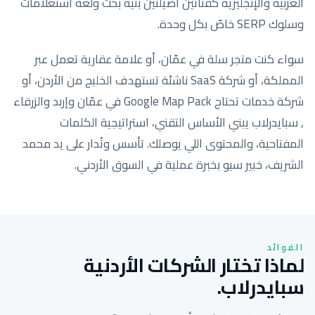
العربية والإنجليزية كقناتين أصيلتين بنية بحث ولغة استعلامات
وسلوك SERP خاصّ بكل وحدة.
سواء كنت متجر سلة في عمّان، أو علامة عقارية تعمل عبر
المملكة، أو شركة SaaS ناشئة تستهدف الخليج من الأردن، أو
شركة خدمات تحتاج Google Map Pack في عمّان وإربد والزرقاء
, سبايدرلاب يبني الأساس التقني، استراتيجية الكلمات
المفتاحية، والمحتوى اللي يوصلك. تأسس وتُدار على يد محمد
الشريف، خبير سيو بخبرة عملية في السوق الأردني.
الفوائد
لماذا تختار الشركات الأردنية
سبايدرلاب.