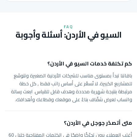
FAQ
السيو في الأردن: أسئلة وأجوبة
كم تكلفة خدمات السيو في الأردن؟
باقاتنا تبدأ بمستوى مناسب للشركات الأردنية الصغيرة وتتوسّع
للمشاريع الكبيرة. لا نُسعّر على أساس راتب فقط , كل خطة
مرتبطة بنتيجة شهرية محددة وهدف قابل للقياس. ابعث رسالة
واتساب لعرض شفّاف بناءً على موقعك وقطاعك وأهدافك.
متى أتصدّر جوجل في الأردن؟
أغلب العملاء يرون تحرّكًا واضحًا في الكلمات المفتاحية خلال 60