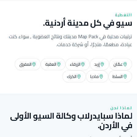
التغطية
سيو في كل مدينة أردنية.
ترتيبات محلية في Map Pack مدينتك ونتائج العضوية , سواء كنت
عيادة، مطعمًا، متجرًا، أو شركة خدمات.
عمّان
إربد
الزرقاء
العقبة
المفرق
السلط
مادبا
الكرك
لماذا نحن
لماذا سبايدرلاب وكالة السيو الأولى
في الأردن.