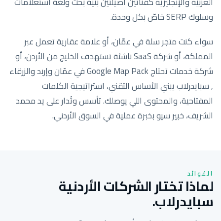
العربية والإنجليزية كقناتين أصيلتين بنية بحث ولغة استعلامات
وسلوك SERP خاصّ بكل وحدة.
سواء كنت متجر سلة في عمّان، أو علامة عقارية تعمل عبر
المملكة، أو شركة SaaS ناشئة تستهدف الخليج من الأردن، أو
شركة خدمات تحتاج Google Map Pack في عمّان وإربد والزرقاء
, سبايدرلاب يبني الأساس التقني، استراتيجية الكلمات
المفتاحية، والمحتوى اللي يوصلك. تأسس وتُدار على يد محمد
الشريف، خبير سيو بخبرة عملية في السوق الأردني.
الفوائد
لماذا تختار الشركات الأردنية
سبايدرلاب.