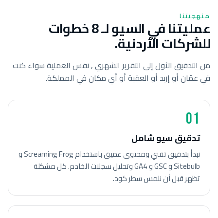
منهجيتنا
عمليتنا في السيو لـ 8 خطوات
للشركات الأردنية.
من التدقيق الأول إلى التقرير الشهري , نفس العملية سواء كنت
في عمّان أو إربد أو العقبة أو أي مكان في المملكة.
01
تدقيق سيو شامل
نبدأ بتدقيق تقني ومحتوى عميق باستخدام Screaming Frog و
Sitebulb و GSC و GA4 وتحليل سجلات الخادم. كل مشكلة
تظهر قبل أن نلمس سطر كود.