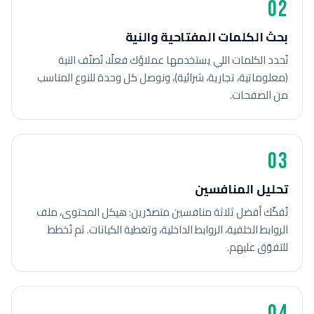
02
بحث الكلمات المفتاحية والنية
نُحدد الكلمات اللي يستخدمها عملاؤك فعلًا، نُصنّف النية
(معلوماتية، تجارية، شرائية)، ونوصل كل وحدة للنوع المناسب
من الصفحات.
03
تحليل المنافسين
نُفكّك أفضل ثلاثة منافسين متصدّرين: هيكل المحتوى، ملف
الروابط الخلفية، الروابط الداخلية، وتغطية الكيانات. ثم نُخطط
للتفوّق عليهم.
04