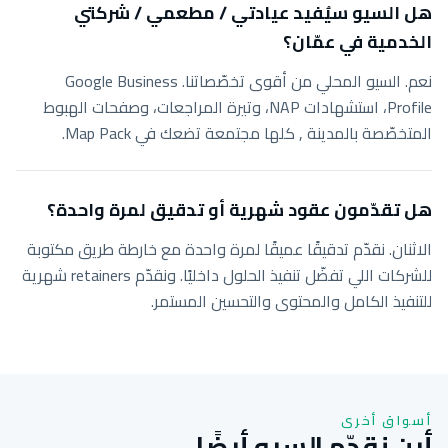
هل السيو سيُفيد عيادتي / مطعمي / شركتي
الخدمية في عمّان؟
نعم. السيو المحلي من أقوى تخصّصاتنا. Google Business
Profile، استشهادات NAP، وتيرة المراجعات، وصفحات الهبوط
المتخصّصة بالمدينة , كلها مجتمعة تضعك في Map Pack.
هل تقدّمون عقود شهرية أو تدقيق لمرة واحدة؟
الاثنان. نقدّم تدقيقًا عميقًا لمرة واحدة مع خارطة طريق مكتوبة
للشركات اللي تفضّل تنفيذ الحلول داخليًا. ونقدّم retainers شهرية
للتنفيذ الكامل والمحتوى والتحسين المستمر.
أسواق أخرى
أين نقدّم السيو أيضًا