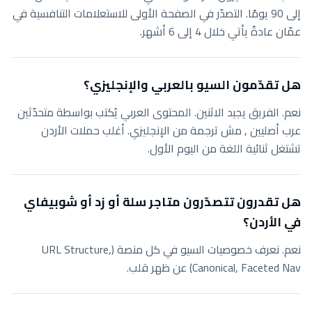
إلى 90 يومًا. التصدّر في الصفحة الأولى للاستعلامات التنافسية في
عمّان عادةً يأتي خلال 4 إلى 6 أشهر.
هل تقدّمون السيو بالعربي والإنجليزي؟
نعم. الفريق يجيد الاثنين. المحتوى العربي يُكتب بواسطة متحدّثين
عرب أصليين , مش ترجمة من الإنجليزي. أغلب حملات الأردن
تشتغل ثنائية اللغة من اليوم الأول.
هل تقدرون تتصدّرون متاجر سلة أو زد أو شوبيفاي
في الأردن؟
نعم. نعرف خصوصيات السيو في كل منصة (URL Structure,
Canonical, Faceted Nav) عن ظهر قلب.