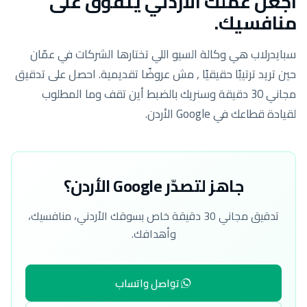
اجعل عملك الأردني يتفوّق على
منافسيك.
سبايدرلاب هي وكالة السيو اللي تختارها الشركات في عمّان
حين تريد ترتيبًا حقيقيًا , مش عروضًا تقديمية. احصل على تدقيق
مجاني 30 دقيقة وسنريك بالضبط أين تقف وما المطلوب
لقيادة قطاعك في Google الأردن.
جاهز لتصدّر Google الأردن؟
تدقيق مجاني 30 دقيقة خاص بسوقك الأردني، منافسيك،
وأهدافك.
تواصل واتساب