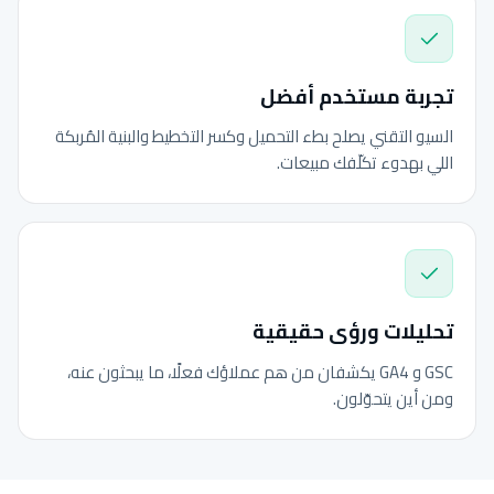
تجربة مستخدم أفضل
السيو التقني يصلح بطء التحميل وكسر التخطيط والبنية المُربكة
اللي بهدوء تكلّفك مبيعات.
تحليلات ورؤى حقيقية
GSC و GA4 يكشفان من هم عملاؤك فعلًا، ما يبحثون عنه،
ومن أين يتحوّلون.