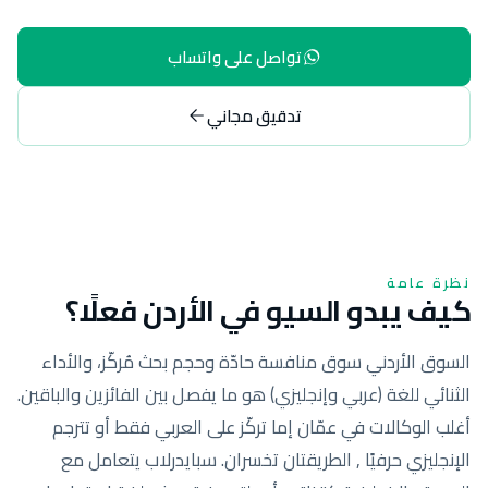
تواصل على واتساب
تدقيق مجاني
نظرة عامة
كيف يبدو السيو في الأردن فعلًا؟
السوق الأردني سوق منافسة حادّة وحجم بحث مُركّز، والأداء
الثنائي للغة (عربي وإنجليزي) هو ما يفصل بين الفائزين والباقين.
أغلب الوكالات في عمّان إما تركّز على العربي فقط أو تترجم
الإنجليزي حرفيًا , الطريقتان تخسران. سبايدرلاب يتعامل مع