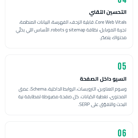
التحسين التقني
Core Web Vitals، قابلية الزحف، الفهرسة، البيانات المنظمة،
تجربة الموبايل، نظافة sitemap و robots. الأساس اللي يخلّي
محتواك يتصدّر.
05
السيو داخل الصفحة
وسوم العناوين، الترويسات، الروابط الداخلية، Schema، عمق
المحتوى، تغطية الكيانات. كل صفحة مضبوطة لمطابقة نية
البحث والتفوّق على SERP.
06