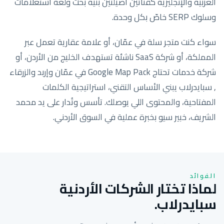
العربية والإنجليزية كقناتين أصيلتين بنية بحث ولغة استعلامات
وسلوك SERP خاصّ بكل وحدة.
سواء كنت متجر سلة في عمّان، أو علامة عقارية تعمل عبر
المملكة، أو شركة SaaS ناشئة تستهدف الخليج من الأردن، أو
شركة خدمات تحتاج Google Map Pack في عمّان وإربد والزرقاء
, سبايدرلاب يبني الأساس التقني، استراتيجية الكلمات
المفتاحية، والمحتوى اللي يوصلك. تأسس وتُدار على يد محمد
الشريف، خبير سيو بخبرة عملية في السوق الأردني.
الفوائد
لماذا تختار الشركات الأردنية
سبايدرلاب.