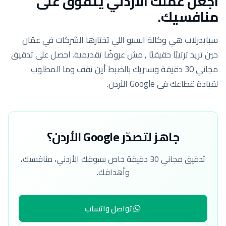
اجعل عملك الأردني يتفوّق على
منافسيك.
سبايدرلاب هي وكالة السيو اللي تختارها الشركات في عمّان
حين تريد ترتيبًا حقيقيًا , مش عروضًا تقديمية. احصل على تدقيق
مجاني 30 دقيقة وسنريك بالضبط أين تقف وما المطلوب
لقيادة قطاعك في Google الأردن.
جاهز لتصدّر Google الأردن؟
تدقيق مجاني 30 دقيقة خاص بسوقك الأردني، منافسيك،
وأهدافك.
تواصل واتساب