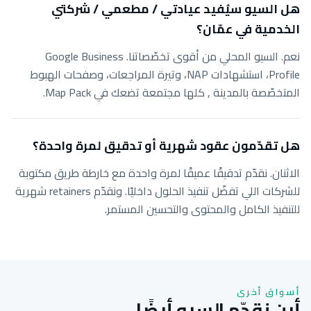
هل السيو سيُفيد عيادتي / مطعمي / شركتي
الخدمية في عمّان؟
نعم. السيو المحلي من أقوى تخصّصاتنا. Google Business
Profile، استشهادات NAP، وتيرة المراجعات، وصفحات الهبوط
المتخصّصة بالمدينة , كلها مجتمعة تضعك في Map Pack.
هل تقدّمون عقود شهرية أو تدقيق لمرة واحدة؟
الاثنان. نقدّم تدقيقًا عميقًا لمرة واحدة مع خارطة طريق مكتوبة
للشركات اللي تفضّل تنفيذ الحلول داخليًا. ونقدّم retainers شهرية
للتنفيذ الكامل والمحتوى والتحسين المستمر.
أسواق أخرى
أين نقدّم السيو أيضًا