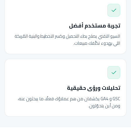
تجربة مستخدم أفضل
السيو التقني يصلح بطء التحميل وكسر التخطيط والبنية المُربكة
اللي بهدوء تكلّفك مبيعات.
تحليلات ورؤى حقيقية
GSC و GA4 يكشفان من هم عملاؤك فعلًا، ما يبحثون عنه،
ومن أين يتحوّلون.