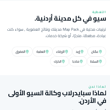
التغطية
سيو في كل مدينة أردنية.
ترتيبات محلية في Map Pack مدينتك ونتائج العضوية , سواء كنت
عيادة، مطعمًا، متجرًا، أو شركة خدمات.
عمّان
إربد
الزرقاء
العقبة
المفرق
السلط
مادبا
الكرك
لماذا نحن
لماذا سبايدرلاب وكالة السيو الأولى
في الأردن.