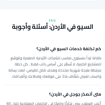
FAQ
السيو في الأردن: أسئلة وأجوبة
كم تكلفة خدمات السيو في الأردن؟
باقاتنا تبدأ بمستوى مناسب للشركات الأردنية الصغيرة وتتوسّع
للمشاريع الكبيرة. لا نُسعّر على أساس راتب فقط , كل خطة
مرتبطة بنتيجة شهرية محددة وهدف قابل للقياس. ابعث رسالة
واتساب لعرض شفّاف بناءً على موقعك وقطاعك وأهدافك.
متى أتصدّر جوجل في الأردن؟
أغلب العملاء يرون تحرّكًا واضحًا في الكلمات المفتاحية خلال 60