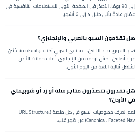
إلى 90 يومًا. التصدّر في الصفحة الأولى للاستعلامات التنافسية في
عمّان عادةً يأتي خلال 4 إلى 6 أشهر.
هل تقدّمون السيو بالعربي والإنجليزي؟
نعم. الفريق يجيد الاثنين. المحتوى العربي يُكتب بواسطة متحدّثين
عرب أصليين , مش ترجمة من الإنجليزي. أغلب حملات الأردن
تشتغل ثنائية اللغة من اليوم الأول.
هل تقدرون تتصدّرون متاجر سلة أو زد أو شوبيفاي
في الأردن؟
نعم. نعرف خصوصيات السيو في كل منصة (URL Structure,
Canonical, Faceted Nav) عن ظهر قلب.