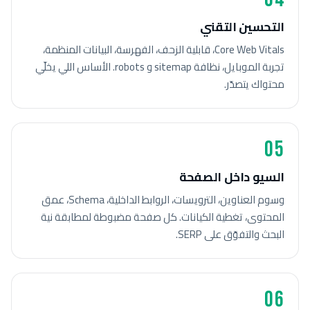
التحسين التقني
Core Web Vitals، قابلية الزحف، الفهرسة، البيانات المنظمة،
تجربة الموبايل، نظافة sitemap و robots. الأساس اللي يخلّي
محتواك يتصدّر.
05
السيو داخل الصفحة
وسوم العناوين، الترويسات، الروابط الداخلية، Schema، عمق
المحتوى، تغطية الكيانات. كل صفحة مضبوطة لمطابقة نية
البحث والتفوّق على SERP.
06