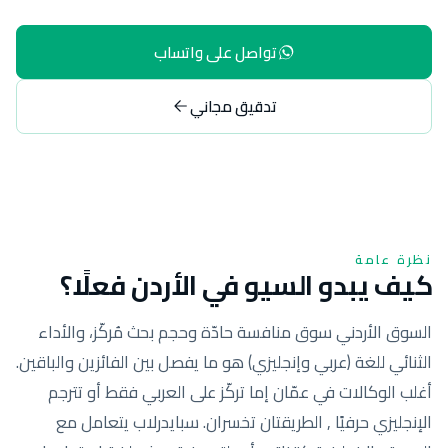
تواصل على واتساب
تدقيق مجاني
نظرة عامة
كيف يبدو السيو في الأردن فعلًا؟
السوق الأردني سوق منافسة حادّة وحجم بحث مُركّز، والأداء
الثنائي للغة (عربي وإنجليزي) هو ما يفصل بين الفائزين والباقين.
أغلب الوكالات في عمّان إما تركّز على العربي فقط أو تترجم
الإنجليزي حرفيًا , الطريقتان تخسران. سبايدرلاب يتعامل مع