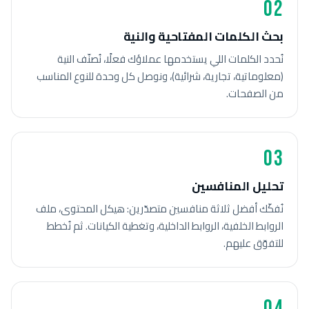
02
بحث الكلمات المفتاحية والنية
نُحدد الكلمات اللي يستخدمها عملاؤك فعلًا، نُصنّف النية
(معلوماتية، تجارية، شرائية)، ونوصل كل وحدة للنوع المناسب
من الصفحات.
03
تحليل المنافسين
نُفكّك أفضل ثلاثة منافسين متصدّرين: هيكل المحتوى، ملف
الروابط الخلفية، الروابط الداخلية، وتغطية الكيانات. ثم نُخطط
للتفوّق عليهم.
04