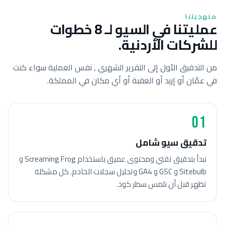
منهجيتنا
عمليتنا في السيو لـ 8 خطوات
للشركات الأردنية.
من التدقيق الأول إلى التقرير الشهري , نفس العملية سواء كنت
في عمّان أو إربد أو العقبة أو أي مكان في المملكة.
01
تدقيق سيو شامل
نبدأ بتدقيق تقني ومحتوى عميق باستخدام Screaming Frog و
Sitebulb و GSC و GA4 وتحليل سجلات الخادم. كل مشكلة
تظهر قبل أن نلمس سطر كود.