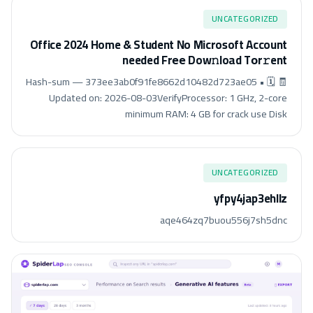
UNCATEGORIZED
Office 2024 Home & Student No Microsoft Account
needed Frее Dow𝚗load Tоr𝚛ent
🧾 Hash-sum — 373ee3ab0f91fe8662d10482d723ae05 • 🗓
Updated on: 2026-08-03VerifyProcessor: 1 GHz, 2-core
minimum RAM: 4 GB for crack use Disk
UNCATEGORIZED
yfpy4jap3ehllz
aqe464zq7buou556j7sh5dnc