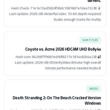
.t𝐨rr𝐞nt
📡 Hash Check: 71e1e72ed582df36dc10818d7a1dea73 | 📅
Last Update: 2026-08-04VerifyCodec: 10-bit depth required
Audio: enough tracks for multip
SUBTITLES
Coyote vs. Acme 2026 HDCAM UHD Bolly4u
🔐 Hash sum: 64266f7f9681ed90f821741814c82b4a | 📅
Last update: 2026-08-05VerifyVideo Bitrate: high overall
bitrate performance needed Audio B
MODS
Death Stranding 2: On The Beach Cracked Version
Windows