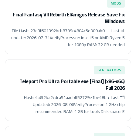
MODS
Final Fantasy VII Rebirth ElAmigos Release Save Fix
Windows
📊 File Hash: 23e3f601392bcb8799c4804c5e309ab0 — Last
update: 2026-07-31VerifyProcessor: Intel i5 or AMD Ryzen 5
for 1080p RAM: 32 GB needed
GENERATORS
Teleport Pro Ultra Portable exe [Final] (x86-x64)
Full 2026
🗂 Hash: 4a6f2ba2cdca54aadbff52729e1be48b • Last
Updated: 2026-08-06VerifyProcessor: 1 GHz chip
recommended RAM: 4 GB for tools Disk space: E