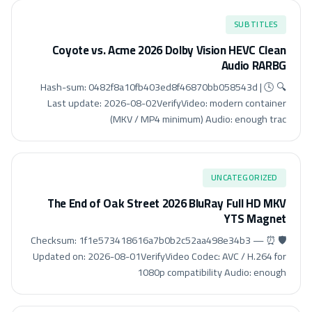
SUBTITLES
Coyote vs. Acme 2026 Dolby Vision HEVC Clean
Audio RARBG
🔍 Hash-sum: 0482f8a10fb403ed8f46870bb058543d | 🕓
Last update: 2026-08-02VerifyVideo: modern container
(MKV / MP4 minimum) Audio: enough trac
UNCATEGORIZED
The End of Oak Street 2026 BluRay Full HD MKV
YTS Magnet
🛡️ Checksum: 1f1e573418616a7b0b2c52aa498e34b3 — ⏰
Updated on: 2026-08-01VerifyVideo Codec: AVC / H.264 for
1080p compatibility Audio: enough