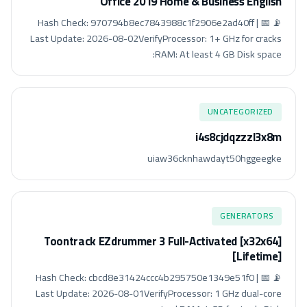
Office 2019 Home & Business English
📡 Hash Check: 970794b8ec7843988c1f2906e2ad40ff | 📅
Last Update: 2026-08-02VerifyProcessor: 1+ GHz for cracks
RAM: At least 4 GB Disk space:
UNCATEGORIZED
i4s8cjdqzzzl3x8m
uiaw36cknhawdayt50hggeegke
GENERATORS
Toontrack EZdrummer 3 Full-Activated [x32x64]
[Lifetime]
📡 Hash Check: cbcd8e31424ccc4b295750e1349e51f0 | 📅
Last Update: 2026-08-01VerifyProcessor: 1 GHz dual-core