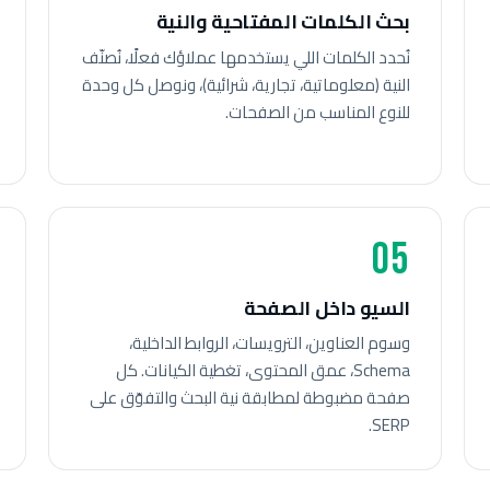
بحث الكلمات المفتاحية والنية
نُحدد الكلمات اللي يستخدمها عملاؤك فعلًا، نُصنّف
النية (معلوماتية، تجارية، شرائية)، ونوصل كل وحدة
للنوع المناسب من الصفحات.
05
السيو داخل الصفحة
وسوم العناوين، الترويسات، الروابط الداخلية،
Schema، عمق المحتوى، تغطية الكيانات. كل
صفحة مضبوطة لمطابقة نية البحث والتفوّق على
SERP.