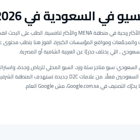
يو في السعودية في 2026.
وكالات والمجمّعات ومواقع المؤسسات الكبيرة. الفوز هنا يتطلب محتوى
سعودي , اللي يختلف جذريًا عن العربية الشامية أو المصرية.
لسعودي: سيو متاجر سلة وزد، السيو المحلي للرياض وجدة، واستراتي
مضبوطة لكيفية بحث العملاء السعوديين فعلًا. من علامات D2C جد
ي Google.com.sa، مش Google العام.