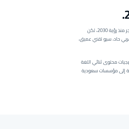
السوق السعودي هو السوق الأكثر ربحية في منطقة MENA والأكثر تنافسية. الطلب على البحث انفجر منذ رؤية 2030، لكن
 عربي حاد، سيو تقني عميق،
جيات محتوى ثنائي اللغة
يدة تستهدف المنطقة الشرقية إلى مؤسسات سعودية