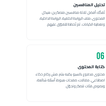
تحليل المنافسين
نُفكّك أفضل ثلاثة منافسين متصدّرين: هيكل
المحتوى، ملف الروابط الخلفية، الروابط الداخلية،
وتغطية الكيانات. ثم نُخطط للتفوّق عليهم.
06
كتابة المحتوى
محتوى مدفوع بالسيو يكتبه بشر، مش ركام ذكاء
اصطناعي. مقالات، صفحات هبوط، أسئلة شائعة،
ونصوص فئات تتصدّر وتحوّل.