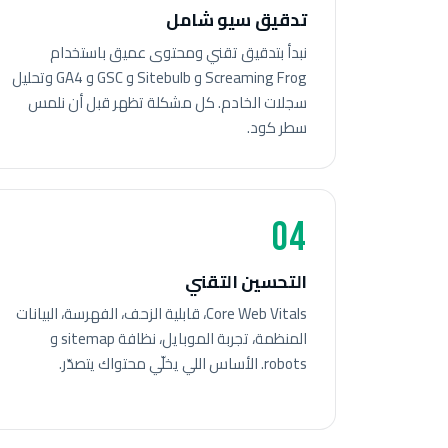
تدقيق سيو شامل
نبدأ بتدقيق تقني ومحتوى عميق باستخدام
Screaming Frog و Sitebulb و GSC و GA4 وتحليل
سجلات الخادم. كل مشكلة تظهر قبل أن نلمس
سطر كود.
04
التحسين التقني
Core Web Vitals، قابلية الزحف، الفهرسة، البيانات
المنظمة، تجربة الموبايل، نظافة sitemap و
robots. الأساس اللي يخلّي محتواك يتصدّر.