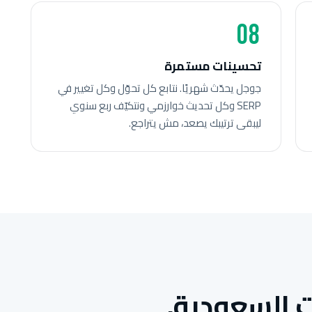
08
تحسينات مستمرة
جوجل يحدّث شهريًا. نتابع كل تحوّل وكل تغيير في
SERP وكل تحديث خوارزمي ونتكيّف ربع سنوي
ليبقى ترتيبك يصعد، مش يتراجع.
 السعودية.