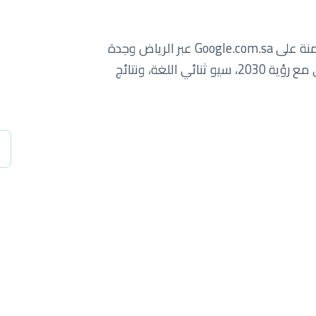
سبايدرلاب يساعد الشركات السعودية على الهيمنة على Google.com.sa عبر الرياض وجدة
والدمام والمنطقة الشرقية. نمو رقمي يتماشى مع رؤية 2030، سيو ثنائي اللغة، ونتائج