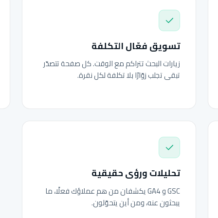
تسويق فعّال التكلفة
زيارات البحث تتراكم مع الوقت. كل صفحة تتصدّر
تبقى تجلب زوّارًا بلا تكلفة لكل نقرة.
تحليلات ورؤى حقيقية
GSC و GA4 يكشفان من هم عملاؤك فعلًا، ما
يبحثون عنه، ومن أين يتحوّلون.