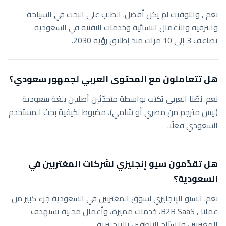
نعم , والتوقيت لم يكن أفضل. الطلب على البحث في السياحة
والترفيه والأعمال النسائية وخدمات التقنية في السعودية
تضاعف 3 إلى 10 مرات منذ إطلاق رؤية 2030.
هل تتعاملون مع المحتوى العربي لجمهور سعودي؟
نعم. نصّنا العربي يُكتب بواسطة متحدّثين أصليين بلغة سعودية
(ليس مترجم من مصري أو شامي)، مضبوط لكيفية بحث المستخدم
السعودي فعلًا.
هل تقدّمون سيو إنجليزي لشركات المغتربين في
السعودية؟
نعم. السيو الإنجليزي لسوق المغتربين في السعودية جزء كبير من
عملنا , B2B SaaS، خدمات مميزة، وأعمال محلية تستهدف
المغتربين والسيّاح الناطقين بالإنجليزية.