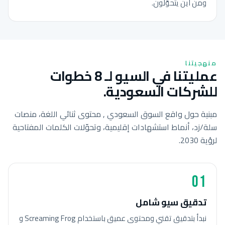
ومن أين يتحوّلون.
منهجيتنا
عمليتنا في السيو لـ 8 خطوات
للشركات السعودية.
مبنية حول واقع السوق السعودي , محتوى ثنائي اللغة، منصات
سلة/زد، أنماط استشهادات إقليمية، وتحوّلات الكلمات المفتاحية
لرؤية 2030.
01
تدقيق سيو شامل
نبدأ بتدقيق تقني ومحتوى عميق باستخدام Screaming Frog و