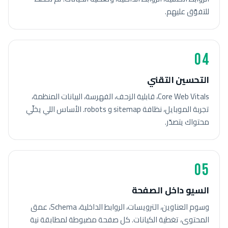
للتفوّق عليهم.
04
التحسين التقني
Core Web Vitals، قابلية الزحف، الفهرسة، البيانات المنظمة،
تجربة الموبايل، نظافة sitemap و robots. الأساس اللي يخلّي
محتواك يتصدّر.
05
السيو داخل الصفحة
وسوم العناوين، الترويسات، الروابط الداخلية، Schema، عمق
المحتوى، تغطية الكيانات. كل صفحة مضبوطة لمطابقة نية