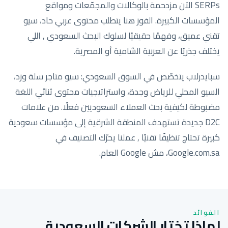
SERPs الآن مزدحمة بالوكالات والمجمّعات ومواقع
المؤسسات الكبيرة. الفوز هنا يتطلب محتوى عربي حاد، سيو
تقني عميق، وفهمًا حقيقيًا لسلوك البحث السعودي , اللي
يختلف جذريًا عن العربية الشامية أو المصرية.
سبايدرلاب يتخصّص في السوق السعودي: سيو متاجر سلة وزد،
السيو المحلي للرياض وجدة، واستراتيجيات محتوى ثنائي اللغة
مضبوطة لكيفية بحث العملاء السعوديين فعلًا. من علامات
D2C جديدة تستهدف المنطقة الشرقية إلى مؤسسات سعودية
كبيرة تحتاج تنظيفًا تقنيًا , عملنا يحرّك التصنيف في
Google.com.sa، مش Google العام.
الفوائد
لماذا تختار الشركات السعودية