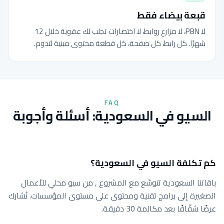
قبعة بيضاء فقط
لا PBN، لا مزارع روابط، لا اختصارات تجلب لك عقوبة خلال 12
شهرًا. كل رابط، كل صفحة، كل قطعة محتوى مبنية لتدوم.
FAQ
السيو في السعودية: أسئلة وأجوبة
كم تكلفة السيو في السعودية؟
باقاتنا السعودية تتوسّع مع المشروع , من سيو محلي للأعمال
الصغيرة إلى برامج تقنية ومحتوى على مستوى المؤسسات. نُشارك
عرضًا شفّافًا بعد مكالمة 30 دقيقة.