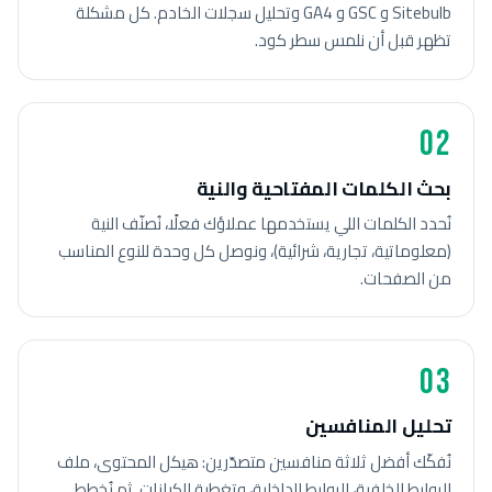
Sitebulb و GSC و GA4 وتحليل سجلات الخادم. كل مشكلة
تظهر قبل أن نلمس سطر كود.
02
بحث الكلمات المفتاحية والنية
نُحدد الكلمات اللي يستخدمها عملاؤك فعلًا، نُصنّف النية
(معلوماتية، تجارية، شرائية)، ونوصل كل وحدة للنوع المناسب
من الصفحات.
03
تحليل المنافسين
نُفكّك أفضل ثلاثة منافسين متصدّرين: هيكل المحتوى، ملف
الروابط الخلفية، الروابط الداخلية، وتغطية الكيانات. ثم نُخطط