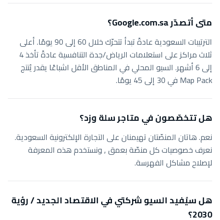
متى أتصدّر Google.com.sa؟
الترتيبات السعودية عادةً تبدأ تتحرّك خلال 60 إلى 90 يومًا. أعلى
ثلاث مراكز على استعلامات الرياض/جدة التنافسية عادةً تأخذ 4
إلى 6 أشهر. السيو المحلي في المناطق الأقل اشباعًا يقدر يُنتج
Map Pack في 30 إلى 45 يومًا.
هل تتخصّصون في متاجر سلة وزد؟
نعم. هاتان المنصّتان تهيمنان على التجارة الإلكترونية السعودية.
نعرف خصوصيات كل منصّة بعمق , ونستخدم هذه المعرفة
لإصلاح مشاكل الفهرسة.
هل سيُفيد السيو شركتي في الاقتصاد الجديد / رؤية
2030؟