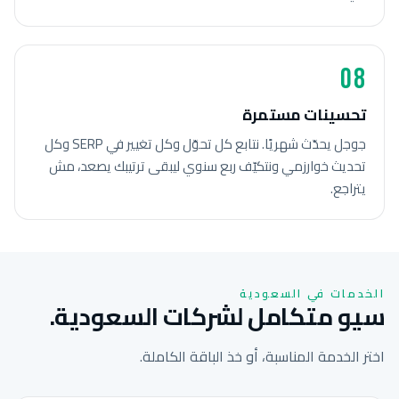
08
تحسينات مستمرة
جوجل يحدّث شهريًا. نتابع كل تحوّل وكل تغيير في SERP وكل
تحديث خوارزمي ونتكيّف ربع سنوي ليبقى ترتيبك يصعد، مش
يتراجع.
الخدمات في السعودية
سيو متكامل لشركات السعودية.
اختر الخدمة المناسبة، أو خذ الباقة الكاملة.