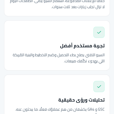
خلافًا للإعلانات المدفوعة، استثمار السيو يبقى. الصفحات اليوم
لا تزال تجلب زيارات بعد ثلاث سنوات.
تجربة مستخدم أفضل
السيو التقني يصلح بطء التحميل وكسر التخطيط والبنية المُربكة
اللي بهدوء تكلّفك مبيعات.
تحليلات ورؤى حقيقية
GSC و GA4 يكشفان من هم عملاؤك فعلًا، ما يبحثون عنه،