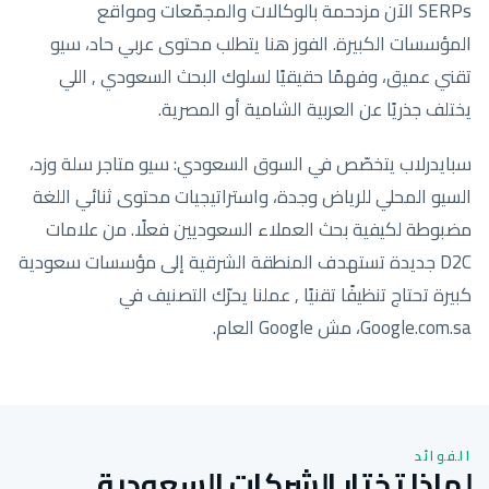
SERPs الآن مزدحمة بالوكالات والمجمّعات ومواقع
المؤسسات الكبيرة. الفوز هنا يتطلب محتوى عربي حاد، سيو
تقني عميق، وفهمًا حقيقيًا لسلوك البحث السعودي , اللي
يختلف جذريًا عن العربية الشامية أو المصرية.
سبايدرلاب يتخصّص في السوق السعودي: سيو متاجر سلة وزد،
السيو المحلي للرياض وجدة، واستراتيجيات محتوى ثنائي اللغة
مضبوطة لكيفية بحث العملاء السعوديين فعلًا. من علامات
D2C جديدة تستهدف المنطقة الشرقية إلى مؤسسات سعودية
كبيرة تحتاج تنظيفًا تقنيًا , عملنا يحرّك التصنيف في
Google.com.sa، مش Google العام.
الفوائد
لماذا تختار الشركات السعودية