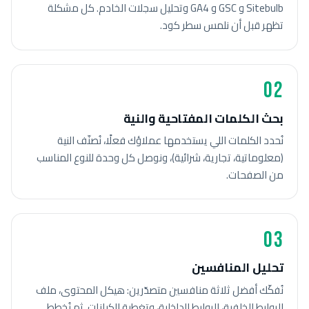
Sitebulb و GSC و GA4 وتحليل سجلات الخادم. كل مشكلة
تظهر قبل أن نلمس سطر كود.
02
بحث الكلمات المفتاحية والنية
نُحدد الكلمات اللي يستخدمها عملاؤك فعلًا، نُصنّف النية
(معلوماتية، تجارية، شرائية)، ونوصل كل وحدة للنوع المناسب
من الصفحات.
03
تحليل المنافسين
نُفكّك أفضل ثلاثة منافسين متصدّرين: هيكل المحتوى، ملف
الروابط الخلفية، الروابط الداخلية، وتغطية الكيانات. ثم نُخطط