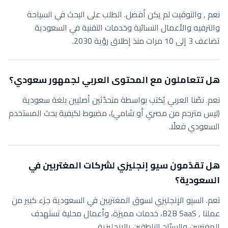
نعم , والتوقيت لم يكن أفضل. الطلب على البحث في السياحة
والترفيه والأعمال النسائية وخدمات التقنية في السعودية
تضاعف 3 إلى 10 مرات منذ إطلاق رؤية 2030.
هل تتعاملون مع المحتوى العربي لجمهور سعودي؟
نعم. نصّنا العربي يُكتب بواسطة متحدّثين أصليين بلغة سعودية
(ليس مترجم من مصري أو شامي)، مضبوط لكيفية بحث المستخدم
السعودي فعلًا.
هل تقدّمون سيو إنجليزي لشركات المغتربين في
السعودية؟
نعم. السيو الإنجليزي لسوق المغتربين في السعودية جزء كبير من
عملنا , B2B SaaS، خدمات مميزة، وأعمال محلية تستهدف
المغتربين والسيّاح الناطقين بالإنجليزية.