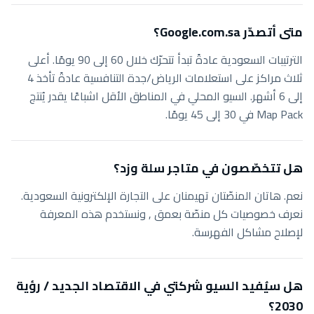
متى أتصدّر Google.com.sa؟
الترتيبات السعودية عادةً تبدأ تتحرّك خلال 60 إلى 90 يومًا. أعلى
ثلاث مراكز على استعلامات الرياض/جدة التنافسية عادةً تأخذ 4
إلى 6 أشهر. السيو المحلي في المناطق الأقل اشباعًا يقدر يُنتج
Map Pack في 30 إلى 45 يومًا.
هل تتخصّصون في متاجر سلة وزد؟
نعم. هاتان المنصّتان تهيمنان على التجارة الإلكترونية السعودية.
نعرف خصوصيات كل منصّة بعمق , ونستخدم هذه المعرفة
لإصلاح مشاكل الفهرسة.
هل سيُفيد السيو شركتي في الاقتصاد الجديد / رؤية
2030؟