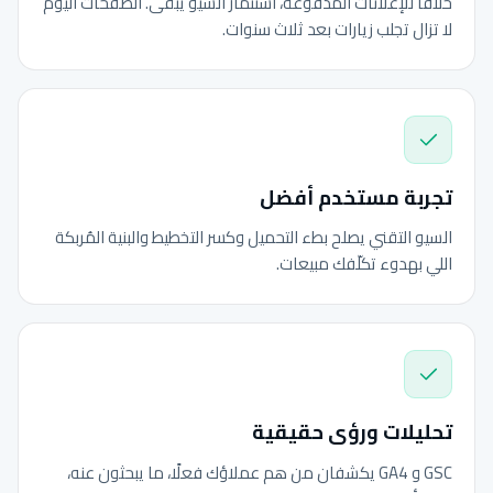
خلافًا للإعلانات المدفوعة، استثمار السيو يبقى. الصفحات اليوم
لا تزال تجلب زيارات بعد ثلاث سنوات.
تجربة مستخدم أفضل
السيو التقني يصلح بطء التحميل وكسر التخطيط والبنية المُربكة
اللي بهدوء تكلّفك مبيعات.
تحليلات ورؤى حقيقية
GSC و GA4 يكشفان من هم عملاؤك فعلًا، ما يبحثون عنه،