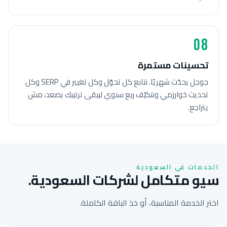
08
تحسينات مستمرة
جوجل يحدّث شهريًا. نتابع كل تحوّل وكل تغيير في SERP وكل
تحديث خوارزمي ونتكيّف ربع سنوي ليبقى ترتيبك يصعد، مش
يتراجع.
الخدمات في السعودية
سيو متكامل لشركات السعودية.
اختر الخدمة المناسبة، أو خذ الباقة الكاملة.