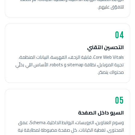
للتفوّق عليهم.
04
التحسين التقني
Core Web Vitals، قابلية الزحف، الفهرسة، البيانات المنظمة،
تجربة الموبايل، نظافة sitemap و robots. الأساس اللي يخلّي
محتواك يتصدّر.
05
السيو داخل الصفحة
وسوم العناوين، الترويسات، الروابط الداخلية، Schema، عمق
المحتوى، تغطية الكيانات. كل صفحة مضبوطة لمطابقة نية