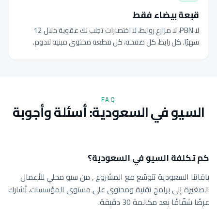
قبعة بيضاء فقط
لا PBN، لا مزارع روابط، لا اختصارات تجلب لك عقوبة خلال 12
شهرًا. كل رابط، كل صفحة، كل قطعة محتوى مبنية لتدوم.
FAQ
السيو في السعودية: أسئلة وأجوبة
كم تكلفة السيو في السعودية؟
باقاتنا السعودية تتوسّع مع المشروع , من سيو محلي للأعمال
الصغيرة إلى برامج تقنية ومحتوى على مستوى المؤسسات. نُشارك
عرضًا شفّافًا بعد مكالمة 30 دقيقة.