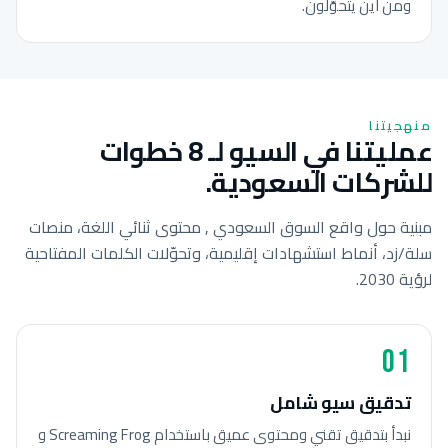
ومن أين يتحوّلون.
منهجيتنا
عمليتنا في السيو لـ 8 خطوات
للشركات السعودية.
مبنية حول واقع السوق السعودي , محتوى ثنائي اللغة، منصات
سلة/زد، أنماط استشهادات إقليمية، وتحوّلات الكلمات المفتاحية
لرؤية 2030.
01
تدقيق سيو شامل
نبدأ بتدقيق تقني ومحتوى عميق باستخدام Screaming Frog و