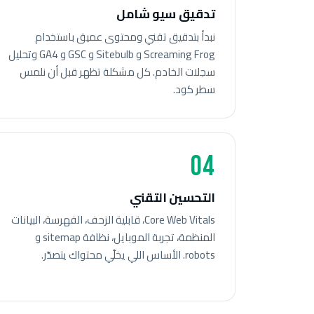
تدقيق سيو شامل
نبدأ بتدقيق تقني ومحتوى عميق باستخدام
Screaming Frog و Sitebulb و GSC و GA4 وتحليل
سجلات الخادم. كل مشكلة تظهر قبل أن نلمس
سطر كود.
04
التحسين التقني
Core Web Vitals، قابلية الزحف، الفهرسة، البيانات
المنظمة، تجربة الموبايل، نظافة sitemap و
robots. الأساس اللي يخلّي محتواك يتصدّر.