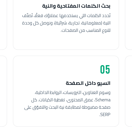
بحث الكلمات المفتاحية والنية
نُحدد الكلمات اللي يستخدمها عملاؤك فعلًا، نُصنّف
النية (معلوماتية، تجارية، شرائية)، ونوصل كل وحدة
للنوع المناسب من الصفحات.
05
السيو داخل الصفحة
وسوم العناوين، الترويسات، الروابط الداخلية،
Schema، عمق المحتوى، تغطية الكيانات. كل
صفحة مضبوطة لمطابقة نية البحث والتفوّق على
SERP.