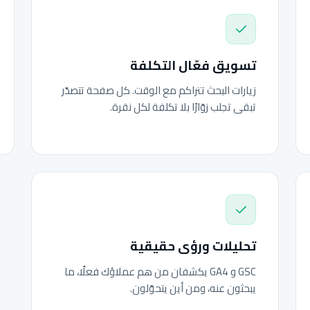
تسويق فعّال التكلفة
زيارات البحث تتراكم مع الوقت. كل صفحة تتصدّر
تبقى تجلب زوّارًا بلا تكلفة لكل نقرة.
تحليلات ورؤى حقيقية
GSC و GA4 يكشفان من هم عملاؤك فعلًا، ما
يبحثون عنه، ومن أين يتحوّلون.