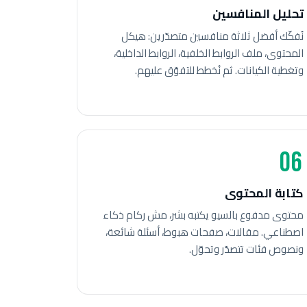
تحليل المنافسين
نُفكّك أفضل ثلاثة منافسين متصدّرين: هيكل
المحتوى، ملف الروابط الخلفية، الروابط الداخلية،
وتغطية الكيانات. ثم نُخطط للتفوّق عليهم.
06
كتابة المحتوى
محتوى مدفوع بالسيو يكتبه بشر، مش ركام ذكاء
اصطناعي. مقالات، صفحات هبوط، أسئلة شائعة،
ونصوص فئات تتصدّر وتحوّل.