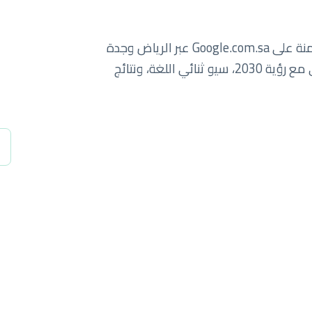
سبايدرلاب يساعد الشركات السعودية على الهيمنة على Google.com.sa عبر الرياض وجدة
والدمام والمنطقة الشرقية. نمو رقمي يتماشى مع رؤية 2030، سيو ثنائي اللغة، ونتائج