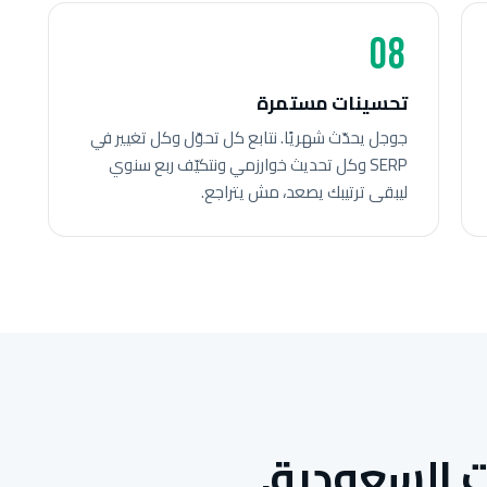
08
تحسينات مستمرة
جوجل يحدّث شهريًا. نتابع كل تحوّل وكل تغيير في
SERP وكل تحديث خوارزمي ونتكيّف ربع سنوي
ليبقى ترتيبك يصعد، مش يتراجع.
 السعودية.