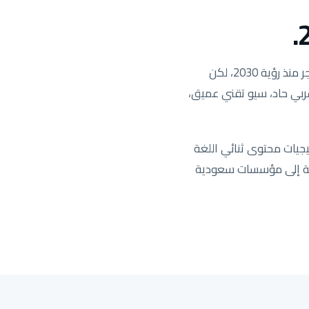
السوق السعودي هو السوق الأكثر ربحية في منطقة MENA والأكثر تنافسية. الطلب على البحث انفجر منذ رؤية 2030، لكن
 عربي حاد، سيو تقني عميق،
جيات محتوى ثنائي اللغة
يدة تستهدف المنطقة الشرقية إلى مؤسسات سعودية