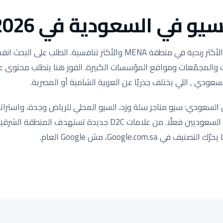
يو في السعودية في 2026.
وكالات والمجمّعات ومواقع المؤسسات الكبيرة. الفوز هنا يتطلب محتوى
سعودي , اللي يختلف جذريًا عن العربية الشامية أو المصرية.
لسعودي: سيو متاجر سلة وزد، السيو المحلي للرياض وجدة، واستراتي
مضبوطة لكيفية بحث العملاء السعوديين فعلًا. من علامات D2C جد
ي Google.com.sa، مش Google العام.