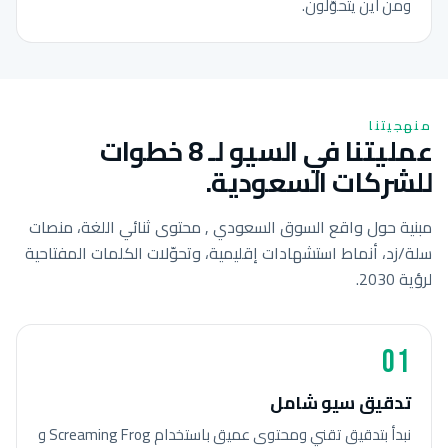
ومن أين يتحوّلون.
منهجيتنا
عمليتنا في السيو لـ 8 خطوات
للشركات السعودية.
مبنية حول واقع السوق السعودي , محتوى ثنائي اللغة، منصات
سلة/زد، أنماط استشهادات إقليمية، وتحوّلات الكلمات المفتاحية
لرؤية 2030.
01
تدقيق سيو شامل
نبدأ بتدقيق تقني ومحتوى عميق باستخدام Screaming Frog و