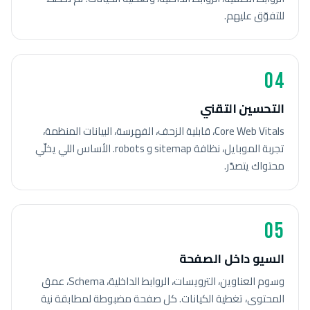
للتفوّق عليهم.
04
التحسين التقني
Core Web Vitals، قابلية الزحف، الفهرسة، البيانات المنظمة،
تجربة الموبايل، نظافة sitemap و robots. الأساس اللي يخلّي
محتواك يتصدّر.
05
السيو داخل الصفحة
وسوم العناوين، الترويسات، الروابط الداخلية، Schema، عمق
المحتوى، تغطية الكيانات. كل صفحة مضبوطة لمطابقة نية