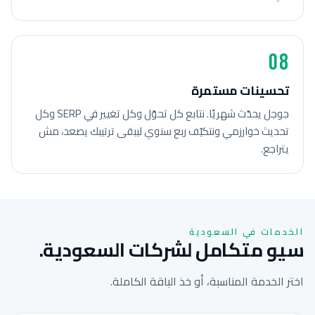
08
تحسينات مستمرة
جوجل يحدّث شهريًا. نتابع كل تحوّل وكل تغيير في SERP وكل
تحديث خوارزمي ونتكيّف ربع سنوي ليبقى ترتيبك يصعد، مش
يتراجع.
الخدمات في السعودية
سيو متكامل لشركات السعودية.
اختر الخدمة المناسبة، أو خذ الباقة الكاملة.