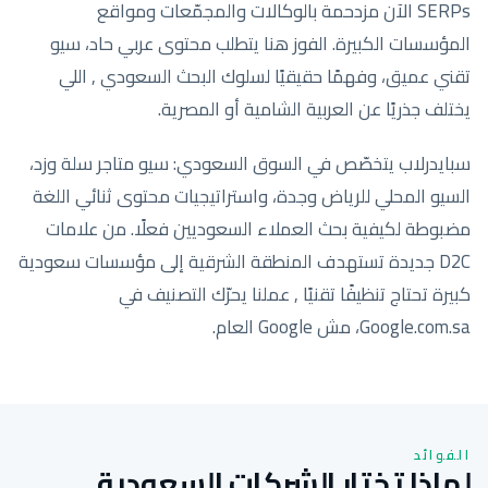
SERPs الآن مزدحمة بالوكالات والمجمّعات ومواقع
المؤسسات الكبيرة. الفوز هنا يتطلب محتوى عربي حاد، سيو
تقني عميق، وفهمًا حقيقيًا لسلوك البحث السعودي , اللي
يختلف جذريًا عن العربية الشامية أو المصرية.
سبايدرلاب يتخصّص في السوق السعودي: سيو متاجر سلة وزد،
السيو المحلي للرياض وجدة، واستراتيجيات محتوى ثنائي اللغة
مضبوطة لكيفية بحث العملاء السعوديين فعلًا. من علامات
D2C جديدة تستهدف المنطقة الشرقية إلى مؤسسات سعودية
كبيرة تحتاج تنظيفًا تقنيًا , عملنا يحرّك التصنيف في
Google.com.sa، مش Google العام.
الفوائد
لماذا تختار الشركات السعودية