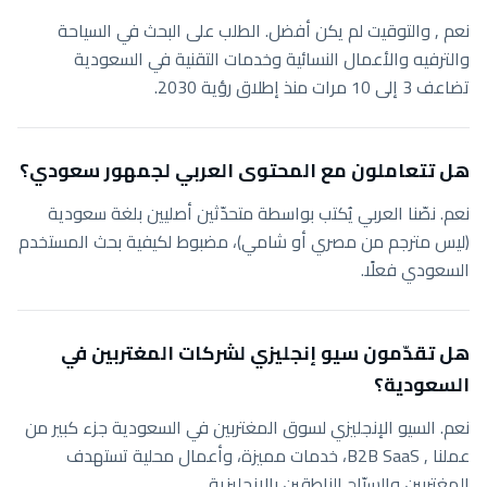
نعم , والتوقيت لم يكن أفضل. الطلب على البحث في السياحة
والترفيه والأعمال النسائية وخدمات التقنية في السعودية
تضاعف 3 إلى 10 مرات منذ إطلاق رؤية 2030.
هل تتعاملون مع المحتوى العربي لجمهور سعودي؟
نعم. نصّنا العربي يُكتب بواسطة متحدّثين أصليين بلغة سعودية
(ليس مترجم من مصري أو شامي)، مضبوط لكيفية بحث المستخدم
السعودي فعلًا.
هل تقدّمون سيو إنجليزي لشركات المغتربين في
السعودية؟
نعم. السيو الإنجليزي لسوق المغتربين في السعودية جزء كبير من
عملنا , B2B SaaS، خدمات مميزة، وأعمال محلية تستهدف
المغتربين والسيّاح الناطقين بالإنجليزية.