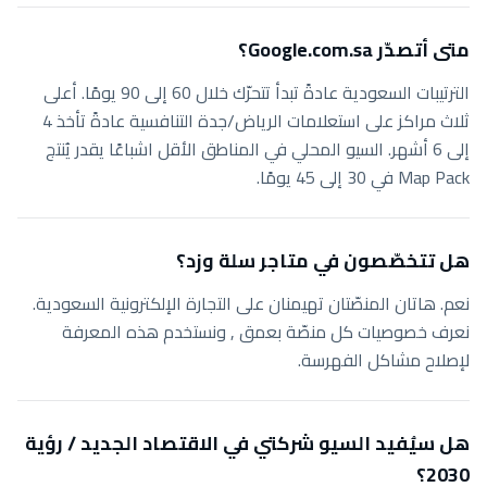
متى أتصدّر Google.com.sa؟
الترتيبات السعودية عادةً تبدأ تتحرّك خلال 60 إلى 90 يومًا. أعلى
ثلاث مراكز على استعلامات الرياض/جدة التنافسية عادةً تأخذ 4
إلى 6 أشهر. السيو المحلي في المناطق الأقل اشباعًا يقدر يُنتج
Map Pack في 30 إلى 45 يومًا.
هل تتخصّصون في متاجر سلة وزد؟
نعم. هاتان المنصّتان تهيمنان على التجارة الإلكترونية السعودية.
نعرف خصوصيات كل منصّة بعمق , ونستخدم هذه المعرفة
لإصلاح مشاكل الفهرسة.
هل سيُفيد السيو شركتي في الاقتصاد الجديد / رؤية
2030؟