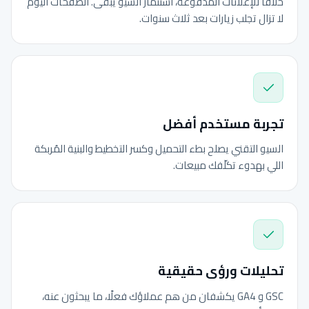
خلافًا للإعلانات المدفوعة، استثمار السيو يبقى. الصفحات اليوم
لا تزال تجلب زيارات بعد ثلاث سنوات.
تجربة مستخدم أفضل
السيو التقني يصلح بطء التحميل وكسر التخطيط والبنية المُربكة
اللي بهدوء تكلّفك مبيعات.
تحليلات ورؤى حقيقية
GSC و GA4 يكشفان من هم عملاؤك فعلًا، ما يبحثون عنه،