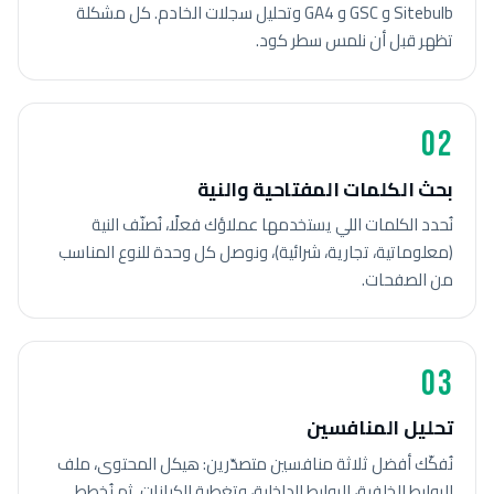
Sitebulb و GSC و GA4 وتحليل سجلات الخادم. كل مشكلة
تظهر قبل أن نلمس سطر كود.
02
بحث الكلمات المفتاحية والنية
نُحدد الكلمات اللي يستخدمها عملاؤك فعلًا، نُصنّف النية
(معلوماتية، تجارية، شرائية)، ونوصل كل وحدة للنوع المناسب
من الصفحات.
03
تحليل المنافسين
نُفكّك أفضل ثلاثة منافسين متصدّرين: هيكل المحتوى، ملف
الروابط الخلفية، الروابط الداخلية، وتغطية الكيانات. ثم نُخطط