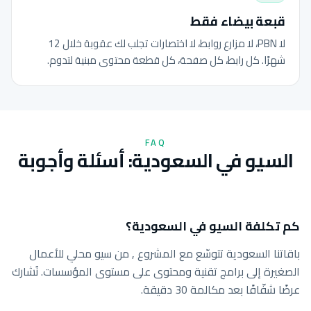
قبعة بيضاء فقط
لا PBN، لا مزارع روابط، لا اختصارات تجلب لك عقوبة خلال 12
شهرًا. كل رابط، كل صفحة، كل قطعة محتوى مبنية لتدوم.
FAQ
السيو في السعودية: أسئلة وأجوبة
كم تكلفة السيو في السعودية؟
باقاتنا السعودية تتوسّع مع المشروع , من سيو محلي للأعمال
الصغيرة إلى برامج تقنية ومحتوى على مستوى المؤسسات. نُشارك
عرضًا شفّافًا بعد مكالمة 30 دقيقة.