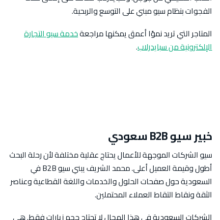
الفجوات بنظام سيو مبني على التوسع والربحية.
المتاجر التي تريد نموًا أعمق يمكنها مراجعة
خدمة سيو التجارة
الإلكترونية من سبايدرلاب
.
خبير سيو B2B سعودي
سيو الشركات الموجهة للأعمال يحتاج عقلية مختلفة لأن رحلة البحث
أطول وقيمة العميل أعلى. محمد الشريف يبني سيو B2B في
السعودية حول صفحات الحلول والخدمات واللغة القطاعية وعناصر
الثقة ونقاط التقاط العملاء المحتملين.
الشركات السعودية في هذا المجال لا تحتاج حجم زيارات فقط. هي