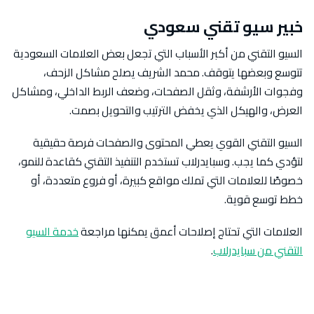
خبير سيو تقني سعودي
السيو التقني من أكبر الأسباب التي تجعل بعض العلامات السعودية
تتوسع وبعضها يتوقف. محمد الشريف يصلح مشاكل الزحف،
وفجوات الأرشفة، وثقل الصفحات، وضعف الربط الداخلي، ومشاكل
العرض، والهيكل الذي يخفض الترتيب والتحويل بصمت.
السيو التقني القوي يعطي المحتوى والصفحات فرصة حقيقية
لتؤدي كما يجب. وسبايدرلاب تستخدم التنفيذ التقني كقاعدة للنمو،
خصوصًا للعلامات التي تملك مواقع كبيرة، أو فروع متعددة، أو
خطط توسع قوية.
العلامات التي تحتاج إصلاحات أعمق يمكنها مراجعة
خدمة السيو
التقني من سبايدرلاب
.