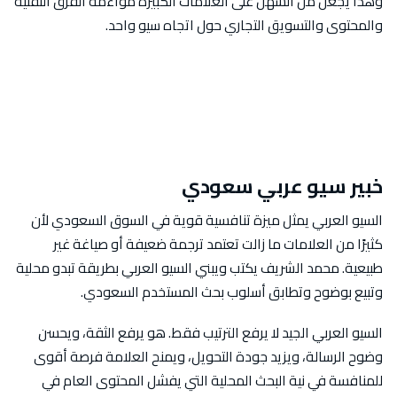
وهذا يجعل من السهل على العلامات الكبيرة مواءمة الفرق التقنية
والمحتوى والتسويق التجاري حول اتجاه سيو واحد.
خبير سيو عربي سعودي
السيو العربي يمثل ميزة تنافسية قوية في السوق السعودي لأن
كثيرًا من العلامات ما زالت تعتمد ترجمة ضعيفة أو صياغة غير
طبيعية. محمد الشريف يكتب ويبني السيو العربي بطريقة تبدو محلية
وتبيع بوضوح وتطابق أسلوب بحث المستخدم السعودي.
السيو العربي الجيد لا يرفع الترتيب فقط. هو يرفع الثقة، ويحسن
وضوح الرسالة، ويزيد جودة التحويل، ويمنح العلامة فرصة أقوى
للمنافسة في نية البحث المحلية التي يفشل المحتوى العام في