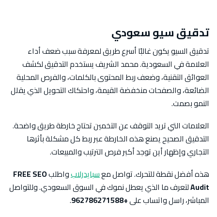
تدقيق سيو سعودي
تدقيق السيو يكون غالبًا أسرع طريق لمعرفة سبب ضعف أداء
العلامة في السعودية. محمد الشريف يستخدم التدقيق لكشف
العوائق التقنية، وضعف ربط المحتوى بالكلمات، والفرص المحلية
الضائعة، والصفحات منخفضة القيمة، واحتكاك التحويل الذي يقلل
النمو بصمت.
العلامات التي تريد التوقف عن التخمين تحتاج خارطة طريق واضحة.
التدقيق الصحيح يصنع هذه الخارطة عبر ربط كل مشكلة بأثرها
التجاري وإظهار أين توجد أكبر فرص الترتيب والمبيعات.
هذه أفضل نقطة للتحرك. تواصل مع
سبايدرلاب
واطلب
FREE SEO
Audit
لتعرف ما الذي يعطل نموك في السوق السعودي. وللتواصل
المباشر، راسل واتساب على
+962786271588
.