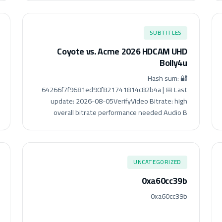
SUBTITLES
Coyote vs. Acme 2026 HDCAM UHD
Bolly4u
🔐 Hash sum:
64266f7f9681ed90f821741814c82b4a | 📅 Last
update: 2026-08-05VerifyVideo Bitrate: high
overall bitrate performance needed Audio B
UNCATEGORIZED
0xa60cc39b
0xa60cc39b