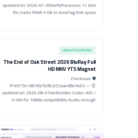
Updated on: 2026-07-30VerifyProcessor: 1+ GHz
for cracks RAM: 4 GB to avoid lag Disk space:
UNCATEGORIZED
The End of Oak Street 2026 BluRay Full
HD MKV YTS Magnet
🛡️ Checksum:
1f1e573418616a7b0b2c52aa498e34b3 — ⏰
Updated on: 2026-08-01VerifyVideo Codec: AVC /
H.264 for 1080p compatibility Audio: enough