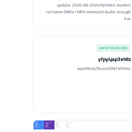
update: 2026-08-02VerifyVideo: modern
container (MKV / MP4 minimum) Audio: enough
trac
UNCATEGORIZED
yfpy4jap3ehllz
aqe464zq7buou556j7sh5dnc