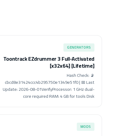
GENERATORS
Toontrack EZdrummer 3 Full-Activated
[x32x64] [Lifetime]
📡 Hash Check:
cbcd8e31424ccc4b295750e1349e51f0 | 📅 Last
Update: 2026-08-01VerifyProcessor: 1 GHz dual-
core required RAM: 4 GB for tools Disk
MODS