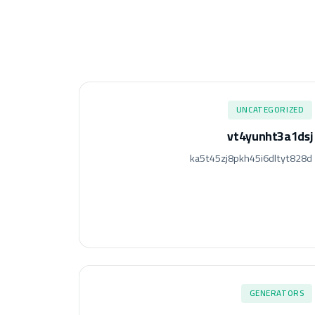
UNCATEGORIZED
vt4yunht3a1dsj
ka5t45zj8pkh45i6dltyt828d
GENERATORS