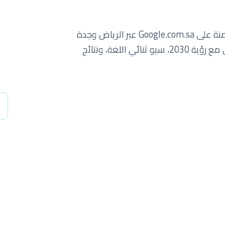
سبايدرلاب يساعد الشركات السعودية على الهيمنة على Google.com.sa عبر الرياض وجدة
والدمام والمنطقة الشرقية. نمو رقمي يتماشى مع رؤية 2030، سيو ثنائي اللغة، ونتائج