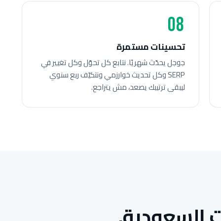
08
تحسينات مستمرة
جوجل يحدّث شهريًا. نتابع كل تحوّل وكل تغيير في
SERP وكل تحديث خوارزمي ونتكيّف ربع سنوي
ليبقى ترتيبك يصعد، مش يتراجع.
 السعودية.