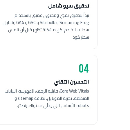
تدقيق سيو شامل
نبدأ بتدقيق تقني ومحتوى عميق باستخدام
Screaming Frog و Sitebulb و GSC و GA4 وتحليل
سجلات الخادم. كل مشكلة تظهر قبل أن نلمس
سطر كود.
04
التحسين التقني
Core Web Vitals، قابلية الزحف، الفهرسة، البيانات
المنظمة، تجربة الموبايل، نظافة sitemap و
robots. الأساس اللي يخلّي محتواك يتصدّر.