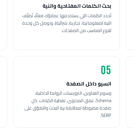
بحث الكلمات المفتاحية والنية
نُحدد الكلمات اللي يستخدمها عملاؤك فعلًا، نُصنّف
النية (معلوماتية، تجارية، شرائية)، ونوصل كل وحدة
للنوع المناسب من الصفحات.
05
السيو داخل الصفحة
وسوم العناوين، الترويسات، الروابط الداخلية،
Schema، عمق المحتوى، تغطية الكيانات. كل
صفحة مضبوطة لمطابقة نية البحث والتفوّق على
SERP.