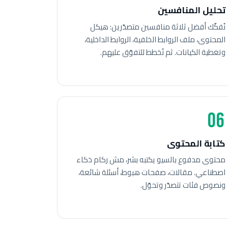
تحليل المنافسين
نُفكّك أفضل ثلاثة منافسين متصدّرين: هيكل
المحتوى، ملف الروابط الخلفية، الروابط الداخلية،
وتغطية الكيانات. ثم نُخطط للتفوّق عليهم.
06
كتابة المحتوى
محتوى مدفوع بالسيو يكتبه بشر، مش ركام ذكاء
اصطناعي. مقالات، صفحات هبوط، أسئلة شائعة،
ونصوص فئات تتصدّر وتحوّل.