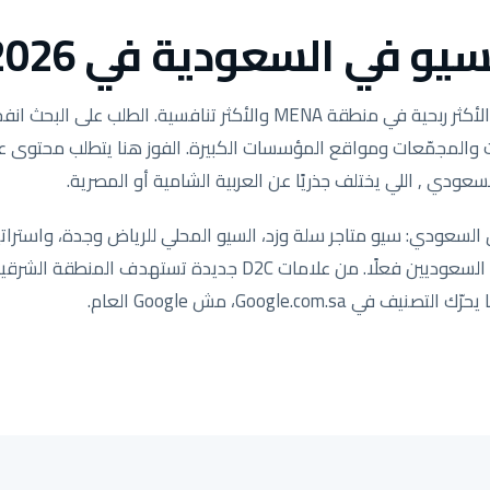
يو في السعودية في 2026.
وكالات والمجمّعات ومواقع المؤسسات الكبيرة. الفوز هنا يتطلب محتوى
سعودي , اللي يختلف جذريًا عن العربية الشامية أو المصرية.
لسعودي: سيو متاجر سلة وزد، السيو المحلي للرياض وجدة، واستراتي
مضبوطة لكيفية بحث العملاء السعوديين فعلًا. من علامات D2C جد
ي Google.com.sa، مش Google العام.