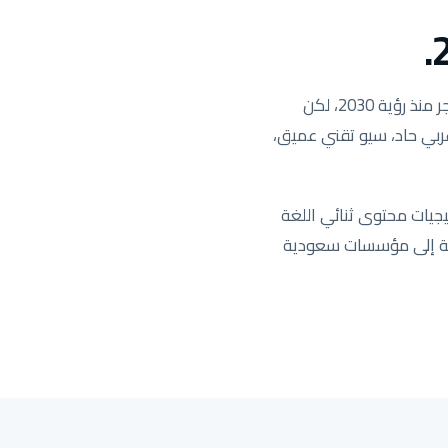
السوق السعودي هو السوق الأكثر ربحية في منطقة MENA والأكثر تنافسية. الطلب على البحث انفجر منذ رؤية 2030، لكن
 عربي حاد، سيو تقني عميق،
جيات محتوى ثنائي اللغة
يدة تستهدف المنطقة الشرقية إلى مؤسسات سعودية