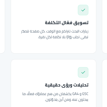
تسويق فعّال التكلفة
زيارات البحث تتراكم مع الوقت. كل صفحة تتصدّر
تبقى تجلب زوّارًا بلا تكلفة لكل نقرة.
تحليلات ورؤى حقيقية
GSC و GA4 يكشفان من هم عملاؤك فعلًا، ما
يبحثون عنه، ومن أين يتحوّلون.