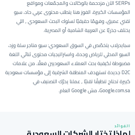
SERPs الآن مزدحمة بالوكالات والمجمّعات ومواقع
المؤسسات الكبيرة. الفوز هنا يتطلب محتوى عربي حاد، سيو
تقني عميق، وفهمًا حقيقيًا لسلوك البحث السعودي , اللي
يختلف جذريًا عن العربية الشامية أو المصرية.
سبايدرلاب يتخصّص في السوق السعودي: سيو متاجر سلة وزد،
السيو المحلي للرياض وجدة، واستراتيجيات محتوى ثنائي اللغة
مضبوطة لكيفية بحث العملاء السعوديين فعلًا. من علامات
D2C جديدة تستهدف المنطقة الشرقية إلى مؤسسات سعودية
كبيرة تحتاج تنظيفًا تقنيًا , عملنا يحرّك التصنيف في
Google.com.sa، مش Google العام.
الفوائد
لماذا تختار الشركات السعودية