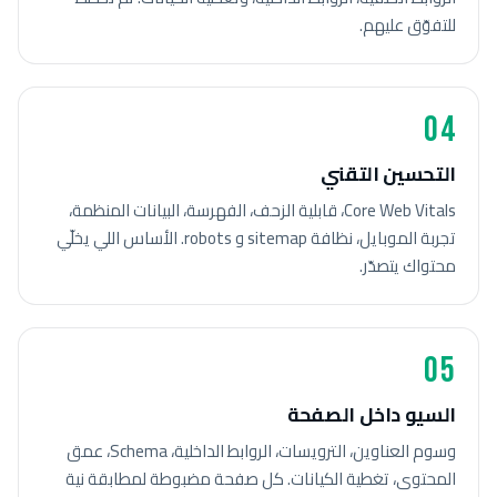
للتفوّق عليهم.
04
التحسين التقني
Core Web Vitals، قابلية الزحف، الفهرسة، البيانات المنظمة،
تجربة الموبايل، نظافة sitemap و robots. الأساس اللي يخلّي
محتواك يتصدّر.
05
السيو داخل الصفحة
وسوم العناوين، الترويسات، الروابط الداخلية، Schema، عمق
المحتوى، تغطية الكيانات. كل صفحة مضبوطة لمطابقة نية