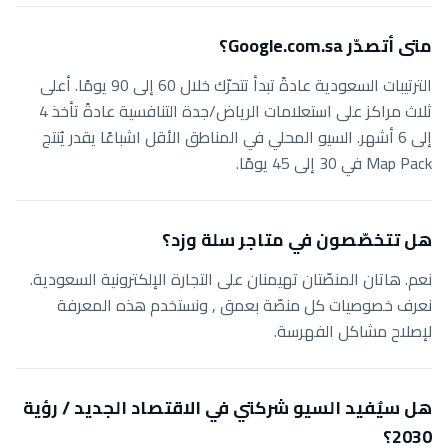
متى أتصدّر Google.com.sa؟
الترتيبات السعودية عادةً تبدأ تتحرّك خلال 60 إلى 90 يومًا. أعلى
ثلاث مراكز على استعلامات الرياض/جدة التنافسية عادةً تأخذ 4
إلى 6 أشهر. السيو المحلي في المناطق الأقل اشباعًا يقدر يُنتج
Map Pack في 30 إلى 45 يومًا.
هل تتخصّصون في متاجر سلة وزد؟
نعم. هاتان المنصّتان تهيمنان على التجارة الإلكترونية السعودية.
نعرف خصوصيات كل منصّة بعمق , ونستخدم هذه المعرفة
لإصلاح مشاكل الفهرسة.
هل سيُفيد السيو شركتي في الاقتصاد الجديد / رؤية
2030؟