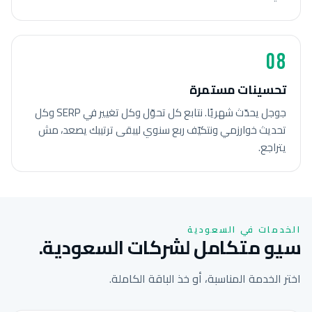
08
تحسينات مستمرة
جوجل يحدّث شهريًا. نتابع كل تحوّل وكل تغيير في SERP وكل
تحديث خوارزمي ونتكيّف ربع سنوي ليبقى ترتيبك يصعد، مش
يتراجع.
الخدمات في السعودية
سيو متكامل لشركات السعودية.
اختر الخدمة المناسبة، أو خذ الباقة الكاملة.