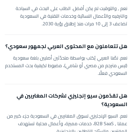
نعم , والتوقيت لم يكن أفضل. الطلب على البحث في السياحة
والترفيه والأعمال النسائية وخدمات التقنية في السعودية
تضاعف 3 إلى 10 مرات منذ إطلاق رؤية 2030.
هل تتعاملون مع المحتوى العربي لجمهور سعودي؟
نعم. نصّنا العربي يُكتب بواسطة متحدّثين أصليين بلغة سعودية
(ليس مترجم من مصري أو شامي)، مضبوط لكيفية بحث المستخدم
السعودي فعلًا.
هل تقدّمون سيو إنجليزي لشركات المغتربين في
السعودية؟
نعم. السيو الإنجليزي لسوق المغتربين في السعودية جزء كبير من
عملنا , B2B SaaS، خدمات مميزة، وأعمال محلية تستهدف
المغتربين والسيّاح الناطقين بالإنجليزية.