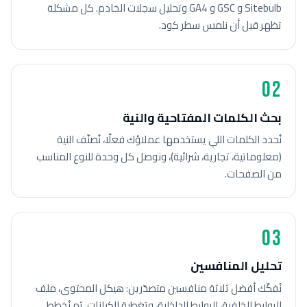
Sitebulb و GSC و GA4 وتحليل سجلات الخادم. كل مشكلة
تظهر قبل أن نلمس سطر كود.
02
بحث الكلمات المفتاحية والنية
نُحدد الكلمات اللي يستخدمها عملاؤك فعلًا، نُصنّف النية
(معلوماتية، تجارية، شرائية)، ونوصل كل وحدة للنوع المناسب
من الصفحات.
03
تحليل المنافسين
نُفكّك أفضل ثلاثة منافسين متصدّرين: هيكل المحتوى، ملف
الروابط الخلفية، الروابط الداخلية، وتغطية الكيانات. ثم نُخطط