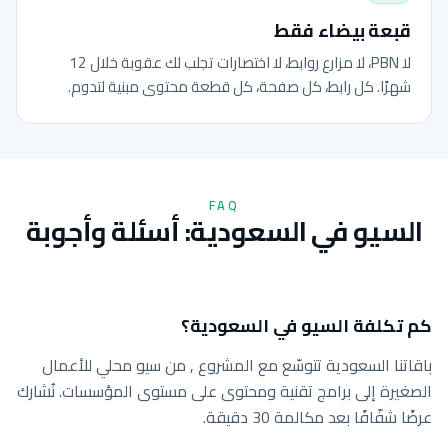
قبعة بيضاء فقط
لا PBN، لا مزارع روابط، لا اختصارات تجلب لك عقوبة خلال 12
شهرًا. كل رابط، كل صفحة، كل قطعة محتوى مبنية لتدوم.
FAQ
السيو في السعودية: أسئلة وأجوبة
كم تكلفة السيو في السعودية؟
باقاتنا السعودية تتوسّع مع المشروع , من سيو محلي للأعمال
الصغيرة إلى برامج تقنية ومحتوى على مستوى المؤسسات. نُشارك
عرضًا شفّافًا بعد مكالمة 30 دقيقة.