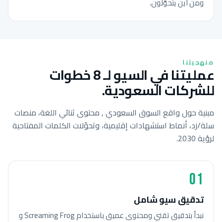
ومن أين يتحوّلون.
منهجيتنا
عمليتنا في السيو لـ 8 خطوات
للشركات السعودية.
مبنية حول واقع السوق السعودي , محتوى ثنائي اللغة، منصات
سلة/زد، أنماط استشهادات إقليمية، وتحوّلات الكلمات المفتاحية
لرؤية 2030.
01
تدقيق سيو شامل
نبدأ بتدقيق تقني ومحتوى عميق باستخدام Screaming Frog و