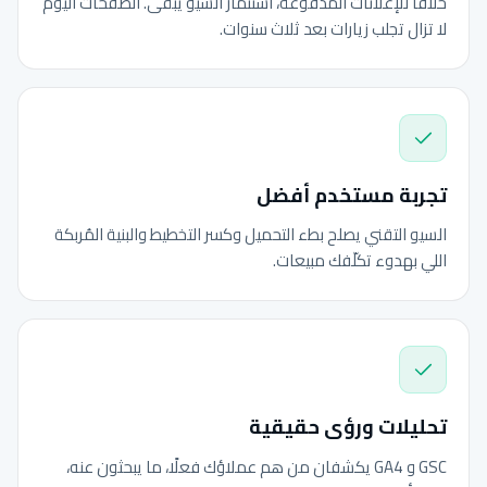
خلافًا للإعلانات المدفوعة، استثمار السيو يبقى. الصفحات اليوم
لا تزال تجلب زيارات بعد ثلاث سنوات.
تجربة مستخدم أفضل
السيو التقني يصلح بطء التحميل وكسر التخطيط والبنية المُربكة
اللي بهدوء تكلّفك مبيعات.
تحليلات ورؤى حقيقية
GSC و GA4 يكشفان من هم عملاؤك فعلًا، ما يبحثون عنه،