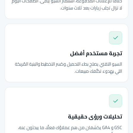
خلافًا للإعلانات المدفوعة، استثمار السيو يبقى. الصفحات اليوم
لا تزال تجلب زيارات بعد ثلاث سنوات.
تجربة مستخدم أفضل
السيو التقني يصلح بطء التحميل وكسر التخطيط والبنية المُربكة
اللي بهدوء تكلّفك مبيعات.
تحليلات ورؤى حقيقية
GSC و GA4 يكشفان من هم عملاؤك فعلًا، ما يبحثون عنه،