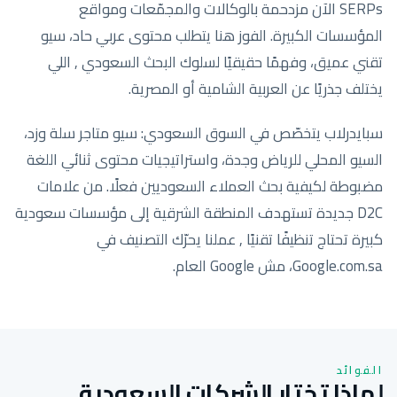
SERPs الآن مزدحمة بالوكالات والمجمّعات ومواقع
المؤسسات الكبيرة. الفوز هنا يتطلب محتوى عربي حاد، سيو
تقني عميق، وفهمًا حقيقيًا لسلوك البحث السعودي , اللي
يختلف جذريًا عن العربية الشامية أو المصرية.
سبايدرلاب يتخصّص في السوق السعودي: سيو متاجر سلة وزد،
السيو المحلي للرياض وجدة، واستراتيجيات محتوى ثنائي اللغة
مضبوطة لكيفية بحث العملاء السعوديين فعلًا. من علامات
D2C جديدة تستهدف المنطقة الشرقية إلى مؤسسات سعودية
كبيرة تحتاج تنظيفًا تقنيًا , عملنا يحرّك التصنيف في
Google.com.sa، مش Google العام.
الفوائد
لماذا تختار الشركات السعودية