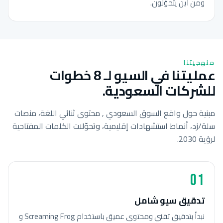
ومن أين يتحوّلون.
منهجيتنا
عمليتنا في السيو لـ 8 خطوات
للشركات السعودية.
مبنية حول واقع السوق السعودي , محتوى ثنائي اللغة، منصات
سلة/زد، أنماط استشهادات إقليمية، وتحوّلات الكلمات المفتاحية
لرؤية 2030.
01
تدقيق سيو شامل
نبدأ بتدقيق تقني ومحتوى عميق باستخدام Screaming Frog و