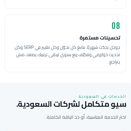
08
تحسينات مستمرة
جوجل يحدّث شهريًا. نتابع كل تحوّل وكل تغيير في SERP وكل
تحديث خوارزمي ونتكيّف ربع سنوي ليبقى ترتيبك يصعد، مش
يتراجع.
الخدمات في السعودية
سيو متكامل لشركات السعودية.
اختر الخدمة المناسبة، أو خذ الباقة الكاملة.