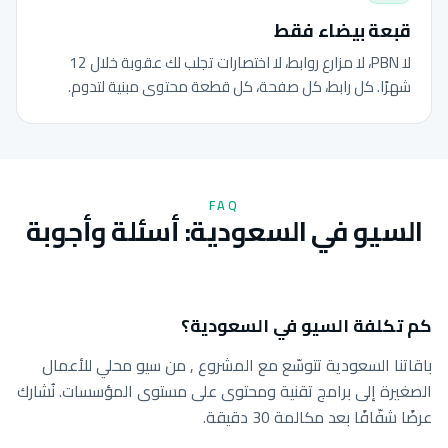
قبعة بيضاء فقط
لا PBN، لا مزارع روابط، لا اختصارات تجلب لك عقوبة خلال 12
شهرًا. كل رابط، كل صفحة، كل قطعة محتوى مبنية لتدوم.
FAQ
السيو في السعودية: أسئلة وأجوبة
كم تكلفة السيو في السعودية؟
باقاتنا السعودية تتوسّع مع المشروع , من سيو محلي للأعمال
الصغيرة إلى برامج تقنية ومحتوى على مستوى المؤسسات. نُشارك
عرضًا شفّافًا بعد مكالمة 30 دقيقة.