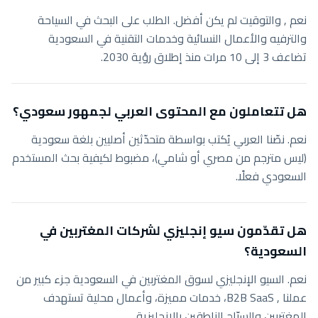
نعم , والتوقيت لم يكن أفضل. الطلب على البحث في السياحة
والترفيه والأعمال النسائية وخدمات التقنية في السعودية
تضاعف 3 إلى 10 مرات منذ إطلاق رؤية 2030.
هل تتعاملون مع المحتوى العربي لجمهور سعودي؟
نعم. نصّنا العربي يُكتب بواسطة متحدّثين أصليين بلغة سعودية
(ليس مترجم من مصري أو شامي)، مضبوط لكيفية بحث المستخدم
السعودي فعلًا.
هل تقدّمون سيو إنجليزي لشركات المغتربين في
السعودية؟
نعم. السيو الإنجليزي لسوق المغتربين في السعودية جزء كبير من
عملنا , B2B SaaS، خدمات مميزة، وأعمال محلية تستهدف
المغتربين والسيّاح الناطقين بالإنجليزية.