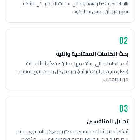
Sitebulb و GSC و GA4 وتحليل سجلات الخادم. كل مشكلة
تظهر قبل أن نلمس سطر كود.
02
بحث الكلمات المفتاحية والنية
نُحدد الكلمات اللي يستخدمها عملاؤك فعلًا، نُصنّف النية
(معلوماتية، تجارية، شرائية)، ونوصل كل وحدة للنوع المناسب
من الصفحات.
03
تحليل المنافسين
نُفكّك أفضل ثلاثة منافسين متصدّرين: هيكل المحتوى، ملف
الروابط الخلفية، الروابط الداخلية، وتغطية الكيانات. ثم نُخطط