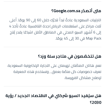
متى أتصدّر Google.com.sa؟
الترتيبات السعودية عادةً تبدأ تتحرّك خلال 60 إلى 90 يومًا. أعلى
ثلاث مراكز على استعلامات الرياض/جدة التنافسية عادةً تأخذ 4
إلى 6 أشهر. السيو المحلي في المناطق الأقل اشباعًا يقدر يُنتج
Map Pack في 30 إلى 45 يومًا.
هل تتخصّصون في متاجر سلة وزد؟
نعم. هاتان المنصّتان تهيمنان على التجارة الإلكترونية السعودية.
نعرف خصوصيات كل منصّة بعمق , ونستخدم هذه المعرفة
لإصلاح مشاكل الفهرسة.
هل سيُفيد السيو شركتي في الاقتصاد الجديد / رؤية
2030؟