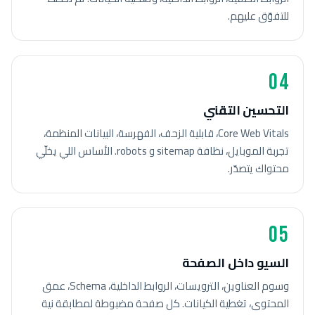
للتفوّق عليهم.
04
التحسين التقني
Core Web Vitals، قابلية الزحف، الفهرسة، البيانات المنظمة،
تجربة الموبايل، نظافة sitemap و robots. الأساس اللي يخلّي
محتواك يتصدّر.
05
السيو داخل الصفحة
وسوم العناوين، الترويسات، الروابط الداخلية، Schema، عمق
المحتوى، تغطية الكيانات. كل صفحة مضبوطة لمطابقة نية