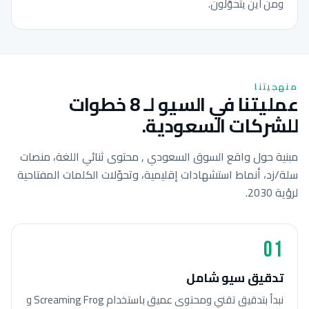
ومن أين يتحوّلون.
منهجيتنا
عمليتنا في السيو لـ 8 خطوات
للشركات السعودية.
مبنية حول واقع السوق السعودي , محتوى ثنائي اللغة، منصات
سلة/زد، أنماط استشهادات إقليمية، وتحوّلات الكلمات المفتاحية
لرؤية 2030.
01
تدقيق سيو شامل
نبدأ بتدقيق تقني ومحتوى عميق باستخدام Screaming Frog و