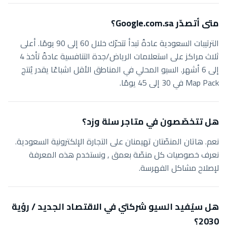
متى أتصدّر Google.com.sa؟
الترتيبات السعودية عادةً تبدأ تتحرّك خلال 60 إلى 90 يومًا. أعلى
ثلاث مراكز على استعلامات الرياض/جدة التنافسية عادةً تأخذ 4
إلى 6 أشهر. السيو المحلي في المناطق الأقل اشباعًا يقدر يُنتج
Map Pack في 30 إلى 45 يومًا.
هل تتخصّصون في متاجر سلة وزد؟
نعم. هاتان المنصّتان تهيمنان على التجارة الإلكترونية السعودية.
نعرف خصوصيات كل منصّة بعمق , ونستخدم هذه المعرفة
لإصلاح مشاكل الفهرسة.
هل سيُفيد السيو شركتي في الاقتصاد الجديد / رؤية
2030؟