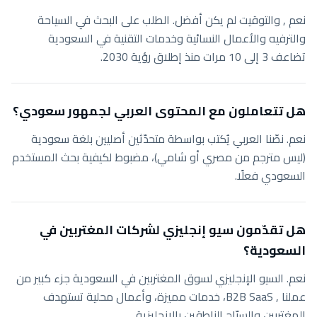
نعم , والتوقيت لم يكن أفضل. الطلب على البحث في السياحة
والترفيه والأعمال النسائية وخدمات التقنية في السعودية
تضاعف 3 إلى 10 مرات منذ إطلاق رؤية 2030.
هل تتعاملون مع المحتوى العربي لجمهور سعودي؟
نعم. نصّنا العربي يُكتب بواسطة متحدّثين أصليين بلغة سعودية
(ليس مترجم من مصري أو شامي)، مضبوط لكيفية بحث المستخدم
السعودي فعلًا.
هل تقدّمون سيو إنجليزي لشركات المغتربين في
السعودية؟
نعم. السيو الإنجليزي لسوق المغتربين في السعودية جزء كبير من
عملنا , B2B SaaS، خدمات مميزة، وأعمال محلية تستهدف
المغتربين والسيّاح الناطقين بالإنجليزية.