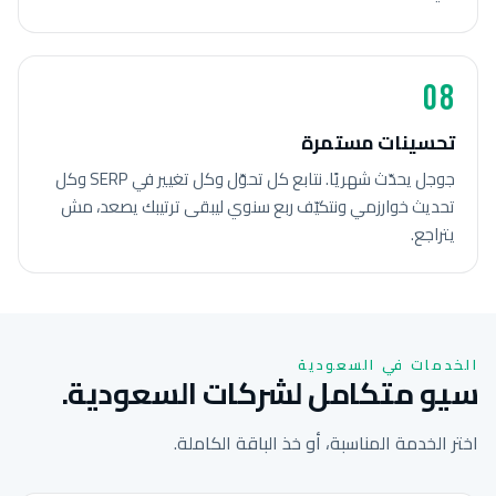
08
تحسينات مستمرة
جوجل يحدّث شهريًا. نتابع كل تحوّل وكل تغيير في SERP وكل
تحديث خوارزمي ونتكيّف ربع سنوي ليبقى ترتيبك يصعد، مش
يتراجع.
الخدمات في السعودية
سيو متكامل لشركات السعودية.
اختر الخدمة المناسبة، أو خذ الباقة الكاملة.