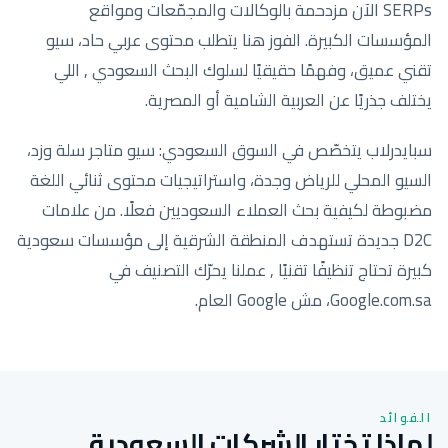
SERPs الآن مزدحمة بالوكالات والمجمّعات ومواقع
المؤسسات الكبيرة. الفوز هنا يتطلب محتوى عربي حاد، سيو
تقني عميق، وفهمًا حقيقيًا لسلوك البحث السعودي , اللي
يختلف جذريًا عن العربية الشامية أو المصرية.
سبايدرلاب يتخصّص في السوق السعودي: سيو متاجر سلة وزد،
السيو المحلي للرياض وجدة، واستراتيجيات محتوى ثنائي اللغة
مضبوطة لكيفية بحث العملاء السعوديين فعلًا. من علامات
D2C جديدة تستهدف المنطقة الشرقية إلى مؤسسات سعودية
كبيرة تحتاج تنظيفًا تقنيًا , عملنا يحرّك التصنيف في
Google.com.sa، مش Google العام.
الفوائد
لماذا تختار الشركات السعودية