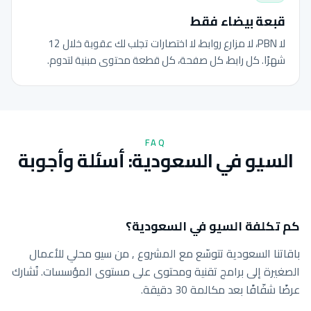
قبعة بيضاء فقط
لا PBN، لا مزارع روابط، لا اختصارات تجلب لك عقوبة خلال 12
شهرًا. كل رابط، كل صفحة، كل قطعة محتوى مبنية لتدوم.
FAQ
السيو في السعودية: أسئلة وأجوبة
كم تكلفة السيو في السعودية؟
باقاتنا السعودية تتوسّع مع المشروع , من سيو محلي للأعمال
الصغيرة إلى برامج تقنية ومحتوى على مستوى المؤسسات. نُشارك
عرضًا شفّافًا بعد مكالمة 30 دقيقة.