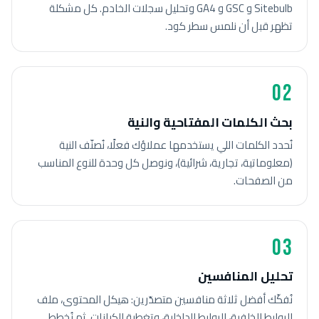
Sitebulb و GSC و GA4 وتحليل سجلات الخادم. كل مشكلة
تظهر قبل أن نلمس سطر كود.
02
بحث الكلمات المفتاحية والنية
نُحدد الكلمات اللي يستخدمها عملاؤك فعلًا، نُصنّف النية
(معلوماتية، تجارية، شرائية)، ونوصل كل وحدة للنوع المناسب
من الصفحات.
03
تحليل المنافسين
نُفكّك أفضل ثلاثة منافسين متصدّرين: هيكل المحتوى، ملف
الروابط الخلفية، الروابط الداخلية، وتغطية الكيانات. ثم نُخطط