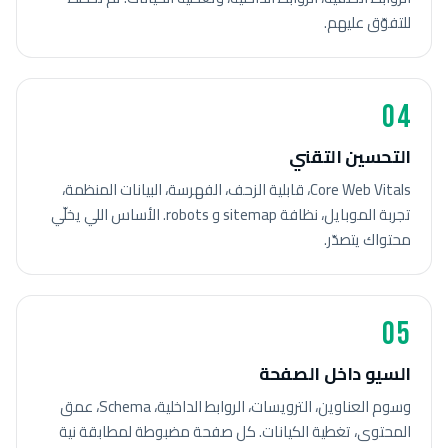
للتفوّق عليهم.
04
التحسين التقني
Core Web Vitals، قابلية الزحف، الفهرسة، البيانات المنظمة،
تجربة الموبايل، نظافة sitemap و robots. الأساس اللي يخلّي
محتواك يتصدّر.
05
السيو داخل الصفحة
وسوم العناوين، الترويسات، الروابط الداخلية، Schema، عمق
المحتوى، تغطية الكيانات. كل صفحة مضبوطة لمطابقة نية