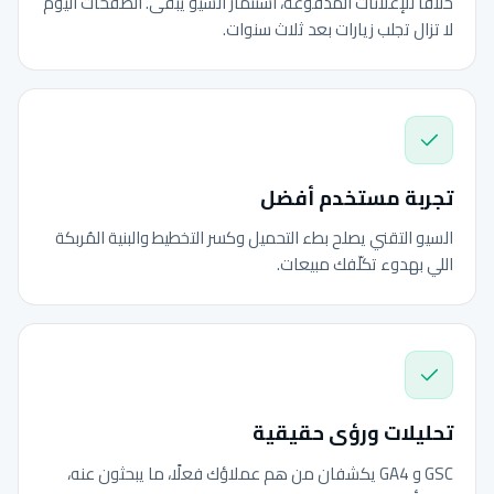
خلافًا للإعلانات المدفوعة، استثمار السيو يبقى. الصفحات اليوم
لا تزال تجلب زيارات بعد ثلاث سنوات.
تجربة مستخدم أفضل
السيو التقني يصلح بطء التحميل وكسر التخطيط والبنية المُربكة
اللي بهدوء تكلّفك مبيعات.
تحليلات ورؤى حقيقية
GSC و GA4 يكشفان من هم عملاؤك فعلًا، ما يبحثون عنه،